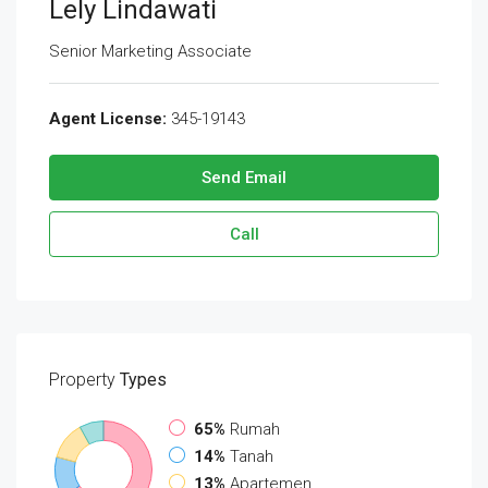
Lely Lindawati
Senior Marketing Associate
Agent License:
345-19143
Send Email
Call
Property
Types
65%
Rumah
14%
Tanah
13%
Apartemen