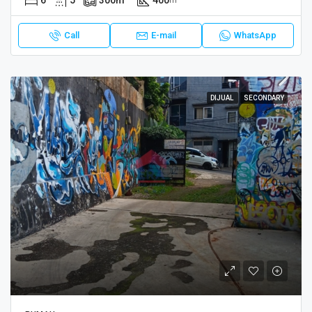
6
5
300
m²
400
m²
Call
E-mail
WhatsApp
DIJUAL
SECONDARY