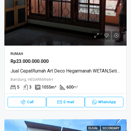
RUMAH
Rp23.000.000.000
Jual CepatRumah Art Deco Hegarmanah WETAN,Setiabudi Bandung
Bandung, HEGARMANAH
5
3
1055
m²
600
m²
Call
E-mail
WhatsApp
DIJUAL
SECONDARY