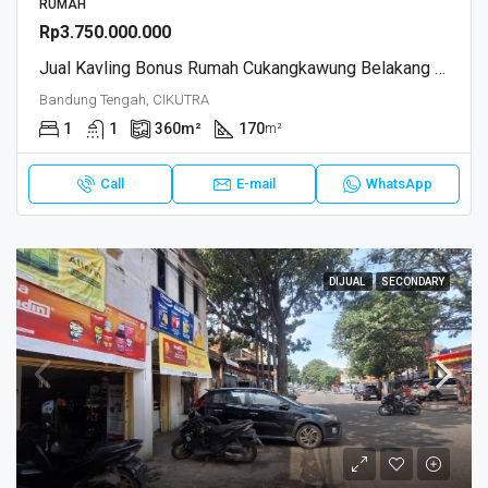
RUMAH
Rp3.750.000.000
Jual Kavling Bonus Rumah Cukangkawung Belakang Cibeunying Dago Bandung
Bandung Tengah, CIKUTRA
1
1
360
m²
170
m²
Call
E-mail
WhatsApp
DIJUAL
SECONDARY