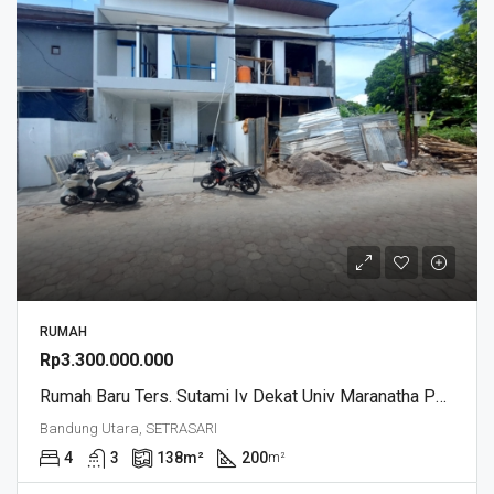
RUMAH
Rp3.300.000.000
Rumah Baru Ters. Sutami Iv Dekat Univ Maranatha Pasteur Bandung
Bandung Utara, SETRASARI
4
3
138
m²
200
m²