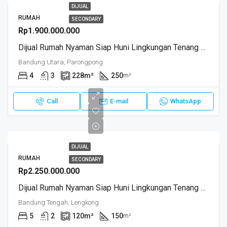
DIJUAL
RUMAH
SECONDARY
Rp1.900.000.000
Dijual Rumah Nyaman Siap Huni Lingkungan Tenang Dan Sejuk Royal View Residence Ciwaruga Bandung Barat Mediterania
Bandung Utara, Parongpong
4
3
228
m²
250
m²
Call
E-mail
WhatsApp
DIJUAL
RUMAH
SECONDARY
Rp2.250.000.000
Dijual Rumah Nyaman Siap Huni Lingkungan Tenang Dan Sejuk Jl Eceng Lingkar Selatan Lengkong Bandung
Bandung Tengah, Lengkong
5
2
120
m²
150
m²