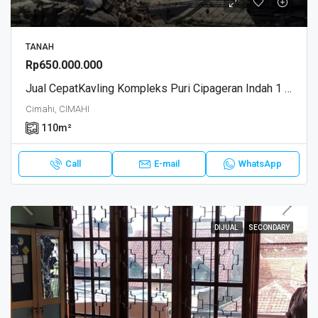
TANAH
Rp650.000.000
Jual CepatKavling Kompleks Puri Cipageran Indah 1 Cimahi, Strategis Jl. Puri Cipageran RayaStrategis, Dilalui Jalur Angkot
Cimahi, CIMAHI
110
m²
Call
E-mail
WhatsApp
DIJUAL
SECONDARY