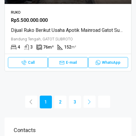
RUKO
Rp5.500.000.000
Dijual Ruko Berikut Usaha Apotik Mainroad Gatot Subroto Kiaracondong Bandung
Bandung Tengah, GATOT SUBROTO
4
3
76
m²
152
m²
Call
E-mail
WhatsApp
1
2
3
Contacts