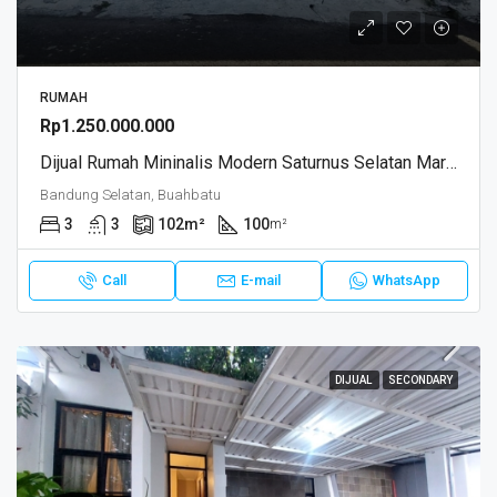
RUMAH
Rp1.250.000.000
Dijual Rumah Mininalis Modern Saturnus Selatan Margahayu
Bandung Selatan, Buahbatu
3
3
102
m²
100
m²
Call
E-mail
WhatsApp
DIJUAL
SECONDARY