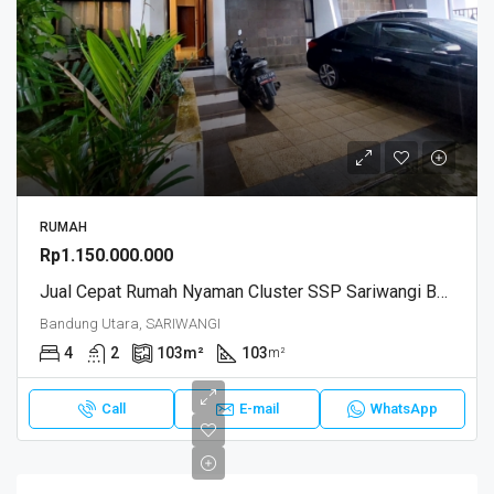
RUMAH
Rp1.150.000.000
Jual Cepat Rumah Nyaman Cluster SSP Sariwangi Bandung Barat
Bandung Utara, SARIWANGI
4
2
103
m²
103
m²
Call
E-mail
WhatsApp