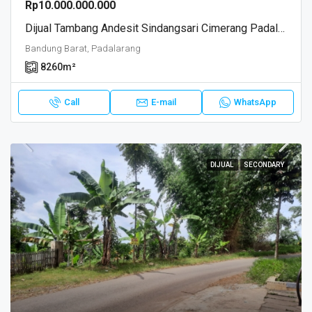
Rp10.000.000.000
Dijual Tambang Andesit Sindangsari Cimerang Padalarang Batujajar RayaBandung Barat
Bandung Barat, Padalarang
8260
m²
Call
E-mail
WhatsApp
DIJUAL
SECONDARY