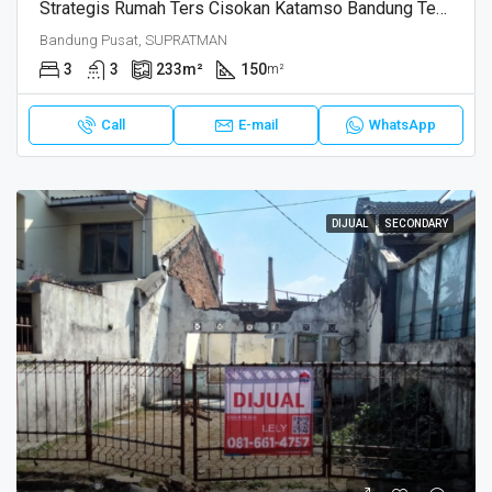
Strategis Rumah Ters Cisokan Katamso Bandung Tengah
Bandung Pusat, SUPRATMAN
3
3
233
m²
150
m²
Call
E-mail
WhatsApp
DIJUAL
SECONDARY