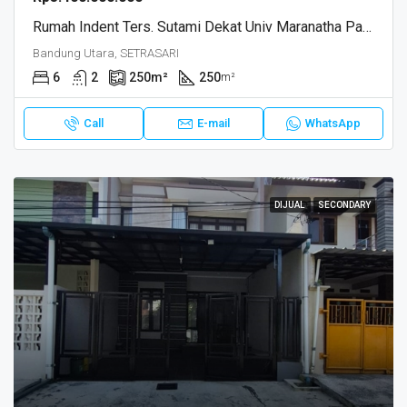
Rumah Indent Ters. Sutami Dekat Univ Maranatha Pasteur Bandung
Bandung Utara, SETRASARI
6
2
250
m²
250
m²
Call
E-mail
WhatsApp
DIJUAL
SECONDARY