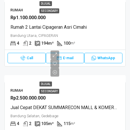
DIJUAL
RUMAH
SECONDARY
Rp1.100.000.000
Rumah 2 Lantai Cipageran Asri Cimahi
Bandung Utara, CIPAGERAN
4
2
194
m²
100
m²
Call
E-mail
WhatsApp
DIJUAL
RUMAH
SECONDARY
Rp2.500.000.000
Jual Cepat DEKAT SUMMARECON MALL & KOMERSIL AREAFlora Summarecon Bandung
Bandung Selatan, Gedebage
4
2
105
m²
115
m²