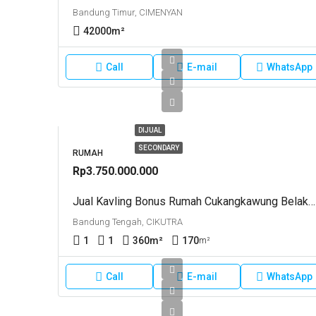
Bandung Timur, CIMENYAN
42000
m²
Call
E-mail
WhatsApp
DIJUAL
SECONDARY
RUMAH
Rp3.750.000.000
Jual Kavling Bonus Rumah Cukangkawung Belakang Cibeunying Dago Bandung
Bandung Tengah, CIKUTRA
1
1
360
m²
170
m²
Call
E-mail
WhatsApp