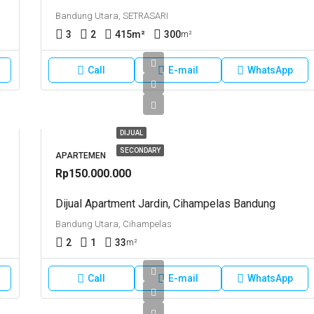
Bandung Utara, SETRASARI
3
2
415
m²
300
m²
Call
E-mail
WhatsApp
DIJUAL
SECONDARY
APARTEMEN
Rp150.000.000
Dijual Apartment Jardin, Cihampelas Bandung
Bandung Utara, Cihampelas
2
1
33
m²
Call
E-mail
WhatsApp