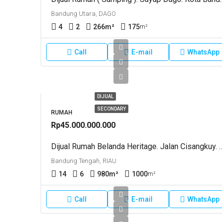
Bandung Utara, DAGO
4
2
266
m²
175
m²
Call
E-mail
WhatsApp
DIJUAL
SECONDARY
RUMAH
Rp45.000.000.000
Dijual Rumah Belanda Heritage. Jalan Cisangkuy
Bandung Tengah, RIAU
14
6
980
m²
1000
m²
Call
E-mail
WhatsApp