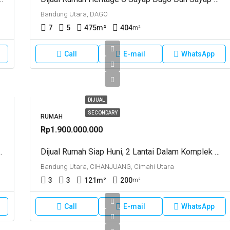
Bandung Utara, DAGO
7
5
475
m²
404
m²
Call
E-mail
WhatsApp
DIJUAL
SECONDARY
RUMAH
Rp1.900.000.000
. Sayap Jln Diponegoro. Bandung
Dijual Rumah Siap Huni, 2 Lantai Dalam Komplek Nyaman , Jln Pesantren, Cimahi Utara. Cimahi.
Bandung Utara, CIHANJUANG, Cimahi Utara
3
3
121
m²
200
m²
Call
E-mail
WhatsApp