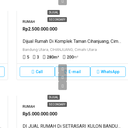
DIJUAL
SECONDARY
RUMAH
Rp2.500.000.000
Dijual Rumah Di Komplek Taman Cihanjuang, Cimahi
Bandung Utara, CIHANJUANG, Cimahi Utara
5
3
280
m²
200
m²
Call
E-mail
WhatsApp
DIJUAL
SECONDARY
RUMAH
Rp5.000.000.000
 Rumah Walikota Cilegon
DI JUAL RUMAH Di SETRASARI KULON BANDUNG