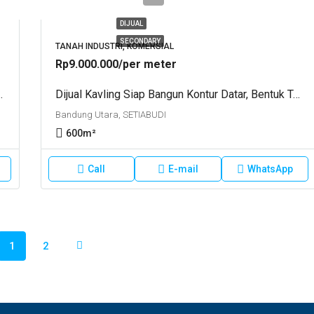
DIJUAL
SECONDARY
TANAH INDUSTRI, KOMERSIAL
Rp9.000.000/per meter
baligo. Dekat Sekolah SIAS..
Dijual Kavling Siap Bangun Kontur Datar, Bentuk Tanah Kotak Hadap Timur. Komplek Budi Indah Setiabudi. Bandung Utara.
Bandung Utara, SETIABUDI
600
m²
Call
E-mail
WhatsApp
1
2