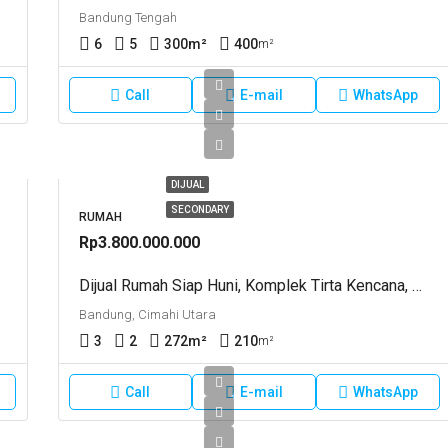
Bandung Tengah
6
5
300
m²
400
m²
Call
E-mail
WhatsApp
DIJUAL
SECONDARY
RUMAH
Rp3.800.000.000
Dijual Rumah Siap Huni, Komplek Tirta Kencana, Jln Pesantren Cimahi..
Bandung, Cimahi Utara
3
2
272
m²
210
m²
Call
E-mail
WhatsApp