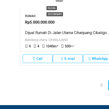
DIJUAL
SECONDARY
RUMAH
Rp5.000.000.000
Dijual Rumah Di Jalan Utama Cihanjuang Ci
Bandung Utara, CIHANJUANG
4
4
1040
m²
500
m²
Call
E-mail
WhatsApp