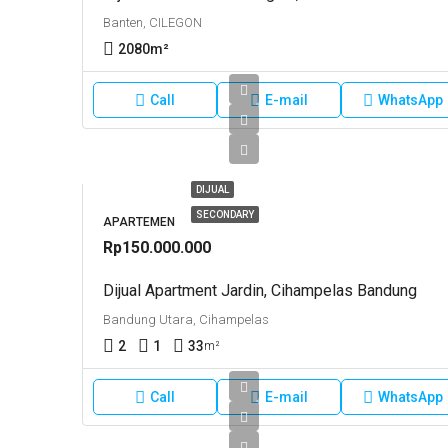
Banten, CILEGON
2080
m²
Call
E-mail
WhatsApp
DIJUAL
SECONDARY
APARTEMEN
Rp150.000.000
Dijual Apartment Jardin, Cihampelas Bandung
Bandung Utara, Cihampelas
2
1
33
m²
Call
E-mail
WhatsApp