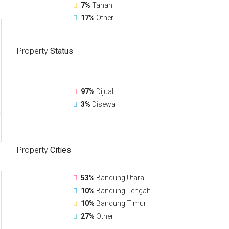
7%
Tanah
17%
Other
Property
Status
97%
Dijual
3%
Disewa
Property
Cities
53%
Bandung Utara
10%
Bandung Tengah
10%
Bandung Timur
27%
Other