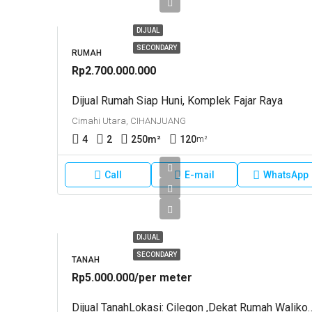
DIJUAL
SECONDARY
RUMAH
Rp2.700.000.000
Dijual Rumah Siap Huni, Komplek Fajar Raya
Cimahi Utara, CIHANJUANG
4
2
250
m²
120
m²
Call
E-mail
WhatsApp
DIJUAL
SECONDARY
TANAH
Rp5.000.000/per meter
Dijual TanahLokasi: Cilegon ,dekat