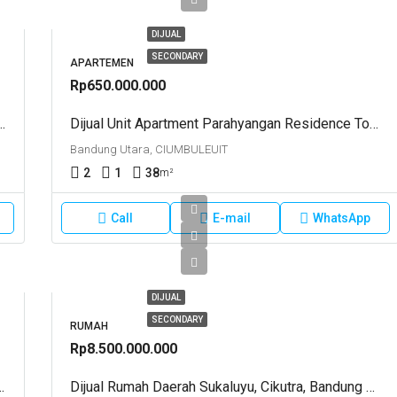
DIJUAL
SECONDARY
APARTEMEN
Rp650.000.000
k Setiabudi Regency, Bandung ZAMRUD WING 3
Dijual Unit Apartment Parahyangan Residence Tower Pangrango, Lantai 21, Ciumbeuleuit Bandung
Bandung Utara, CIUMBULEUIT
2
1
38
m²
Call
E-mail
WhatsApp
DIJUAL
SECONDARY
RUMAH
Rp8.500.000.000
ab Bandung ,berpeluang Perluasan
Dijual Rumah Daerah Sukaluyu, Cikutra, Bandung Cocok Untuk Rumah Tinggal Dan KostanBangunan 2 Lantai