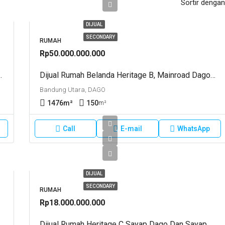
Sortir dengan
DIJUAL
SECONDARY
RUMAH
Rp50.000.000.000
Utara. TUTWURI HANDAYANI
Dijual Rumah Belanda Heritage B, Mainroad Dago ,bandung. IR DJUANDA
Bandung Utara, DAGO
1476
m²
150
m²
Call
E-mail
WhatsApp
DIJUAL
SECONDARY
RUMAH
Rp18.000.000.000
ng ). Sayap Dago. Kota Bandung
Dijual Rumah Heritage C Sayap Dago Dan Sayap Diponegoro Kota Bandung