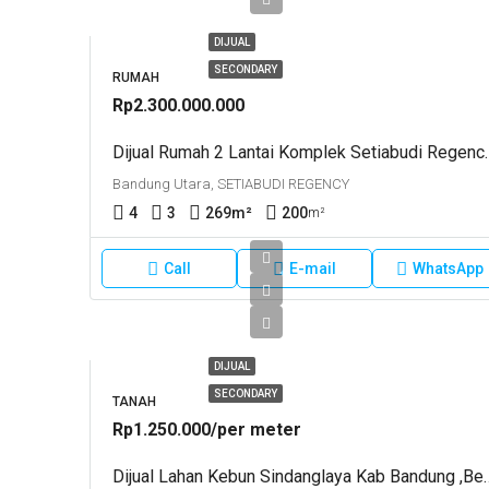
DIJUAL
SECONDARY
RUMAH
Rp2.300.000.000
Dijual Rumah 2 Lantai Komple
Bandung Utara, SETIABUDI REGENCY
4
3
269
m²
200
m²
Call
E-mail
WhatsApp
DIJUAL
SECONDARY
TANAH
Rp1.250.000/per meter
Dijual Lahan Kebun Sindanglaya K