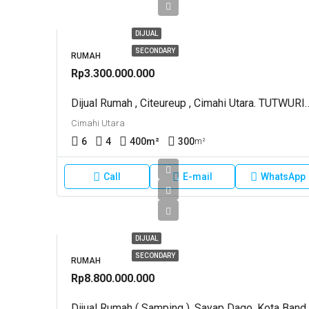
DIJUAL
SECONDARY
RUMAH
Rp3.300.000.000
Dijual Rumah , Citeureup , Cimahi 
Cimahi Utara
6
4
400
m²
300
m²
Call
E-mail
WhatsApp
DIJUAL
SECONDARY
RUMAH
Rp8.800.000.000
Dijual Rumah ( Sampi