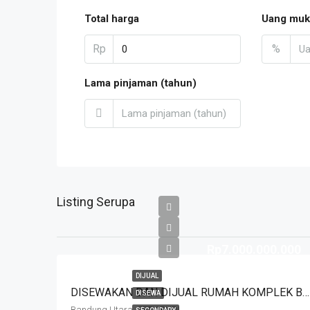
Total harga
Uang muk
Rp
%
Lama pinjaman (tahun)
Listing Serupa
Rp7.000.000.000
DIJUAL
DISEWAKAN DAN DIJUAL RUMAH KOMPLEK BUDISARI HEGARMANAH SETIABUDI DKT SECAPA AD DAN YOGYA SUPERMARKET BANDUNG KOTA
DISEWA
Bandung Utara, SETIABUDI