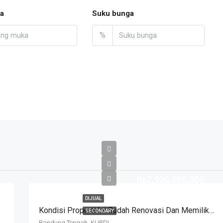
a
Suku bunga
%
Rp2.900.000.000
DIJUAL
Kondisi Properti Ini Sudah Renovasi Dan Memiliki Desain Scandinavian Yang Menambah Daya Tarik Dan Estetika Properti Ini. Rumah Ini Berada Di Area Perumahan/komplek. Kurdi Timur
SECONDARY
Bandung Tengah, KURDI