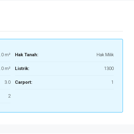
.0 m²
Hak Tanah:
Hak Milik
.0 m²
Listrik:
1300
3.0
Carport:
1
2