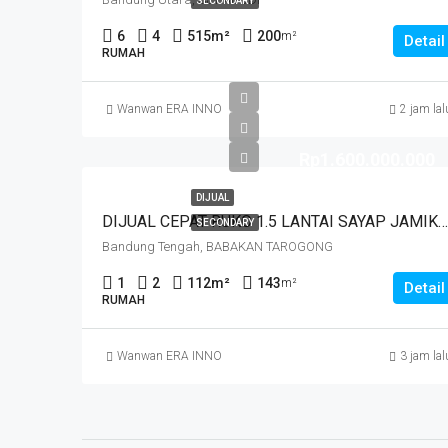
SECONDARY
6
4
515
m²
200
m²
Detail
RUMAH
Wanwan ERA INNO
2 jam lal
Rp1.600.000.000
DIJUAL
DIJUAL CEPAT RUKO 1.5 LANTAI SAYAP JAMIKA MASUK HNYA 30 MTR DR JALAN MAIN ROAD JAMIKA HARGA MURAHHH. JL BABAKAN TAROGONG
SECONDARY
Bandung Tengah, BABAKAN TAROGONG
1
2
112
m²
143
m²
Detail
RUMAH
Wanwan ERA INNO
3 jam lal