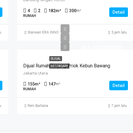
4
2
182
m²
300
m²
Detail
RUMAH
u
Wanwan ERA INNO
3 jam lalu
Rp1.500.000.000
DIJUAL
Dijual Rumah Tanjung Priok Kebun Bawang
SECONDARY
Jakarta Utara
155
m²
147
m²
Detail
RUMAH
u
Reni Barliana
7 jam lalu