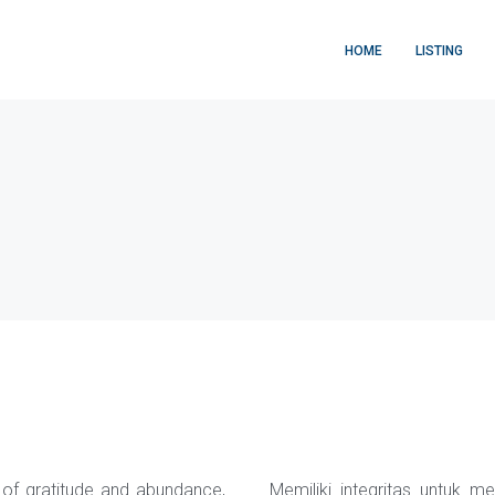
HOME
LISTING
l of gratitude and abundance,
Memiliki integritas untuk 