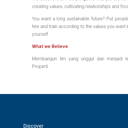
creating values, cultivating relationships and fo
You want a long sustainable future? Put people 
hire and train according to the values you want 
yourself.
What we Believe
Membangun tim yang unggul dan menjadi lea
Properti
Discover