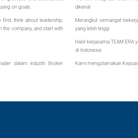
cusing on goals.
dikenal
first, think about leadership,
M
erangkul semangat bekerj
in the company, and start with
yang lebih tinggi
Hasil kerjasama TEAM ERA 
di Indonesia
der dalam industri Broker
Kami mengutamakan Kepuas