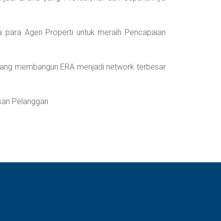
a para Agen Properti untuk meraih Pencapaian
yang membangun ERA menjadi network terbesar
an Pelanggan