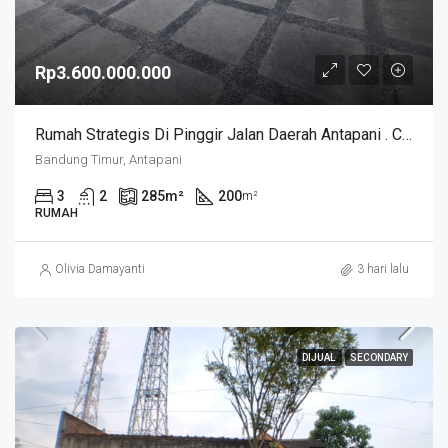
Rp3.600.000.000
Rumah Strategis Di Pinggir Jalan Daerah Antapani . Cocok Untuk Usaha. SUKANEGARA
Bandung Timur, Antapani
3
2
285
m²
200
m²
RUMAH
Olivia Damayanti
3 hari lalu
DIJUAL
SECONDARY