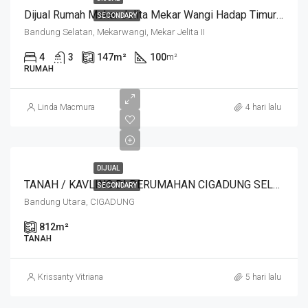
Dijual Rumah Mekar Jelita Mekar Wangi Hadap Timur Harga Di Bawah 3 M
SECONDARY
Bandung Selatan, Mekarwangi, Mekar Jelita II
4
3
147
m²
100
m²
RUMAH
Linda Macmura
4 hari lalu
DIJUAL
TANAH / KAVLING DI PERUMAHAN CIGADUNG SELATAN SAYAP DAGO, BANDUNG
SECONDARY
Bandung Utara, CIGADUNG
812
m²
TANAH
Krissanty Vitriana
5 hari lalu