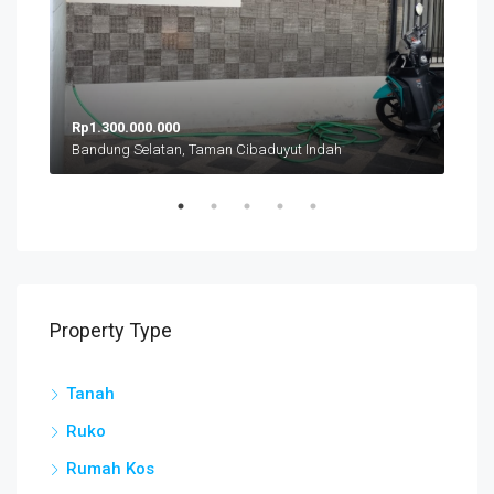
Rp1.300.000.000
Rp5
Bandung Selatan, Taman Cibaduyut Indah
Ban
Property Type
Tanah
Ruko
Rumah Kos