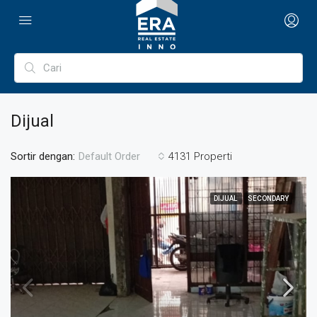
Dijual
Sortir dengan:
4131 Properti
Default Order
DIJUAL
SECONDARY