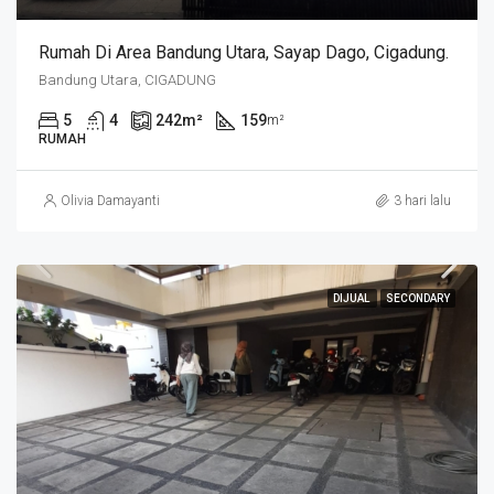
Rumah Di Area Bandung Utara, Sayap Dago, Cigadung.
Bandung Utara, CIGADUNG
5
4
242
m²
159
m²
RUMAH
Olivia Damayanti
3 hari lalu
DIJUAL
SECONDARY