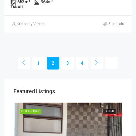
653
m²
364
m²
TANAH
Krissanty Vitriana
5 hari lalu
1
2
3
4
Featured Listings
JUAL
HOT LISTING
DIJUAL
HOT