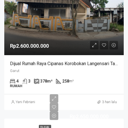
Rp2.600.000.000
Dijual Rumah Raya Cipanas Korobokan Langensari Tarogong Garut
Garut
4
3
378
m²
258
m²
RUMAH
Yani Febriani
3 hari lalu
Rp2.650.000.000
DIJUAL