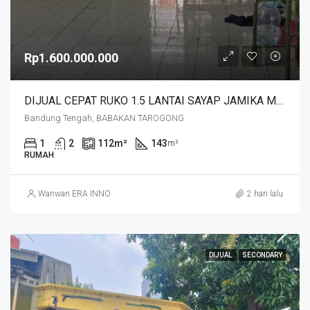
Rp1.600.000.000
DIJUAL CEPAT RUKO 1.5 LANTAI SAYAP JAMIKA MASUK HNYA 30 MTR DR JALAN MAIN ROAD JAMIKA HARGA MURAHHH. JL BABAKAN TAROGONG
Bandung Tengah, BABAKAN TAROGONG
1
2
112
m²
143
m²
RUMAH
Wanwan ERA INNO
2 hari lalu
DIJUAL
SECONDARY