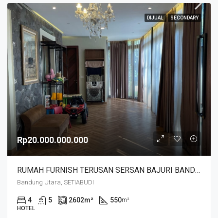
DIJUAL
SECONDARY
Rp20.000.000.000
RUMAH FURNISH TERUSAN SERSAN BAJURI BANDUNG
Bandung Utara, SETIABUDI
4
5
2602
m²
550
m²
HOTEL