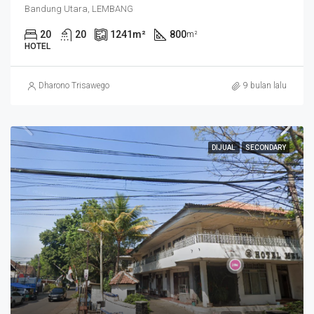
Bandung Utara, LEMBANG
20
20
1241
m²
800
m²
HOTEL
Dharono Trisawego
9 bulan lalu
DIJUAL
SECONDARY