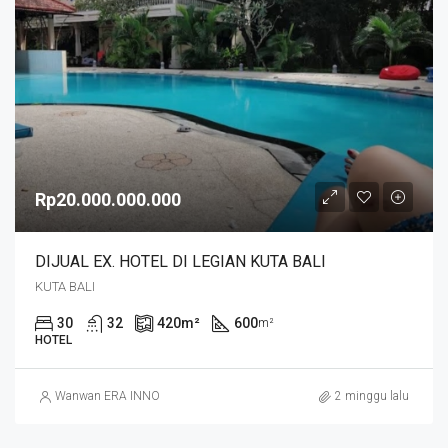
Rp20.000.000.000
DIJUAL EX. HOTEL DI LEGIAN KUTA BALI
KUTA BALI
30
32
420
m²
600
m²
HOTEL
Wanwan ERA INNO
2 minggu lalu