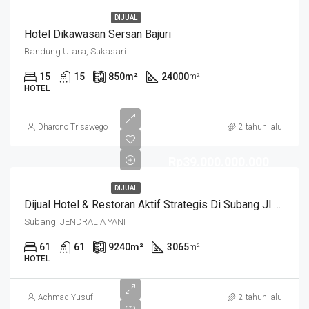
DIJUAL
Hotel Dikawasan Sersan Bajuri
Bandung Utara, Sukasari
15
15
850
m²
24000
m²
HOTEL
Dharono Trisawego
2 tahun lalu
Rp39.000.000.000
DIJUAL
Dijual Hotel & Restoran Aktif Strategis Di Subang Jl A Yani
Subang, JENDRAL A YANI
61
61
9240
m²
3065
m²
HOTEL
Achmad Yusuf
2 tahun lalu