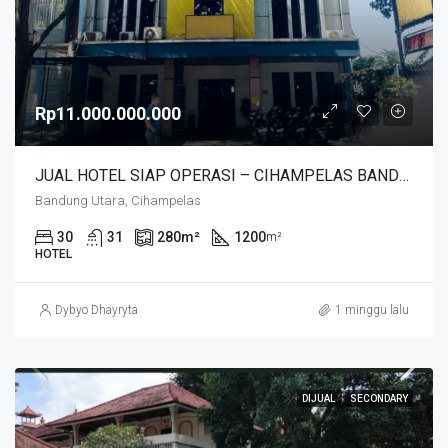
Rp11.000.000.000
JUAL HOTEL SIAP OPERASI – CIHAMPELAS BANDUNG
Bandung Utara, Cihampelas
30
31
280
m²
1200
m²
HOTEL
Dybyo Dhayryta
1 minggu lalu
DIJUAL
SECONDARY