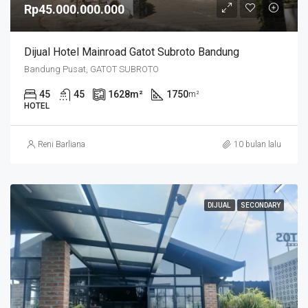
Rp45.000.000.000
Dijual Hotel Mainroad Gatot Subroto Bandung
Bandung Pusat, GATOT SUBROTO
45
45
1628
m²
1750
m²
HOTEL
Reni Barliana
10 bulan lalu
DIJUAL
SECONDARY