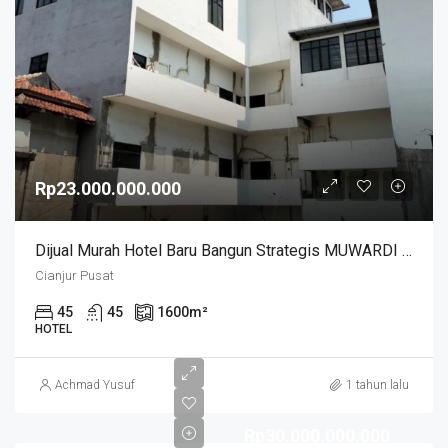
Rp23.000.000.000
Dijual Murah Hotel Baru Bangun Strategis MUWARDI Kota Cianjur
Cianjur Pusat
45
45
1600
m²
HOTEL
Achmad Yusuf
1 tahun lalu
Rp30.000.000.000