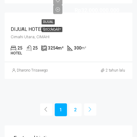
Rp32.000.000.000
DIJUAL
DIJUAL HOTEL CIMAHI
SECONDARY
Cimahi Utara, CIMAHI
25
25
3254
m²
300
m²
HOTEL
Dharono Trisawego
2 tahun lalu
1
2