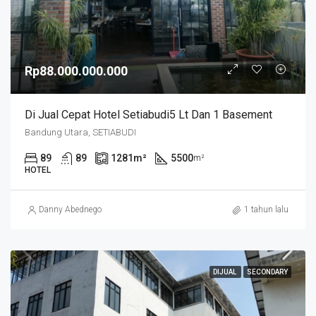
Rp88.000.000.000
Di Jual Cepat Hotel Setiabudi5 Lt Dan 1 Basement
Bandung Utara, SETIABUDI
89
89
1281
m²
5500
m²
HOTEL
Danny Abednego
1 tahun lalu
DIJUAL
SECONDARY