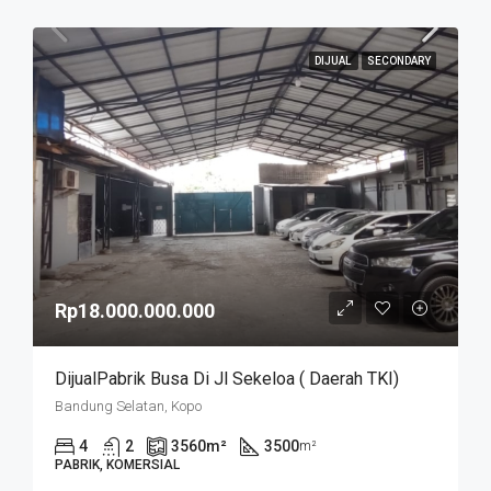
DIJUAL
SECONDARY
Rp18.000.000.000
DijualPabrik Busa Di Jl Sekeloa ( Daerah TKI)
Bandung Selatan, Kopo
4
2
3560
m²
3500
m²
PABRIK, KOMERSIAL