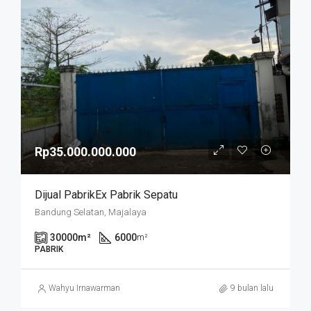
Rp35.000.000.000
Dijual PabrikEx Pabrik Sepatu
Bandung Selatan, Majalaya
30000
m²
6000
m²
PABRIK
Wahyu Irnawarman
9 bulan lalu