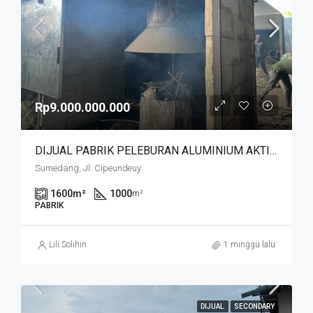
Rp9.000.000.000
DIJUAL PABRIK PELEBURAN ALUMINIUM AKTIF JL. CIPEUNDEUY SUMEDANG — JUAL ALL IN
Sumedang, Jl. Cipeundeuy
1600
m²
1000
m²
PABRIK
Lili Solihin
1 minggu lalu
DIJUAL
SECONDARY