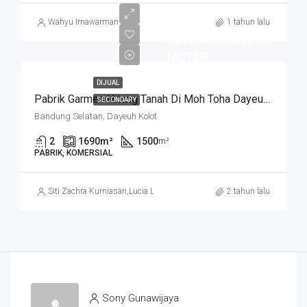
Wahyu Irnawarman
1 tahun lalu
Rp15.000.000/PER
METER
DIJUAL
Pabrik Garmen Hitung Tanah Di Moh Toha Dayeuh Kolot Bandung
SECONDARY
Bandung Selatan, Dayeuh Kolot
2
1690
m²
1500
m²
PABRIK, KOMERSIAL
Siti Zachra Kurniasari
,
Lucia Lanny
2 tahun lalu
Sony Gunawijaya