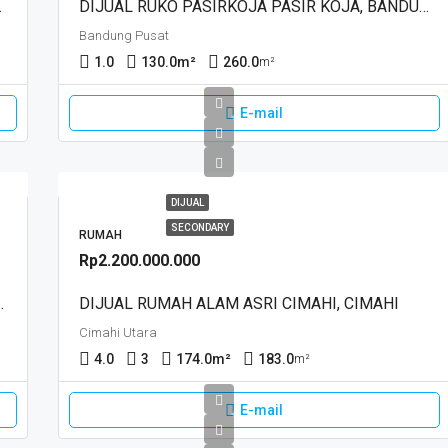
H, CIMAHI
DIJUAL RUKO PASIRKOJA PASIR KOJA, BANDUNG
Bandung Pusat
1.0
130.0
m²
260.0
m²
E-mail
DIJUAL
SECONDARY
RUMAH
Rp2.200.000.000
AD YANI, BANDUNG
DIJUAL RUMAH ALAM ASRI CIMAHI, CIMAHI
Cimahi Utara
4.0
3
174.0
m²
183.0
m²
E-mail