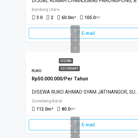
DIJUAL RUMAH CIHANJUA
Bandung Utara
3.0
2
60.0
m²
105.0
m²
E-mail
DISEWA
SECONDARY
RUKO
Rp50.000.000/Per Tahun
DISEWA RUKO AHMAD SYAM JATINANGOR, SUM
Sumedang Barat
112.0
m²
80.0
m²
E-mail