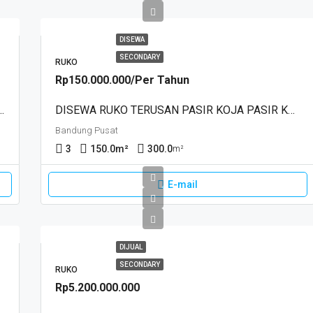
DISEWA
SECONDARY
RUKO
Rp150.000.000/Per Tahun
AN SARI KIARACONDONG, BANDUNG
DISEWA RUKO TERUSAN PASIR KOJA PASIR KOJA, BANDUNG
Bandung Pusat
3
150.0
m²
300.0
m²
E-mail
DIJUAL
SECONDARY
RUKO
Rp5.200.000.000