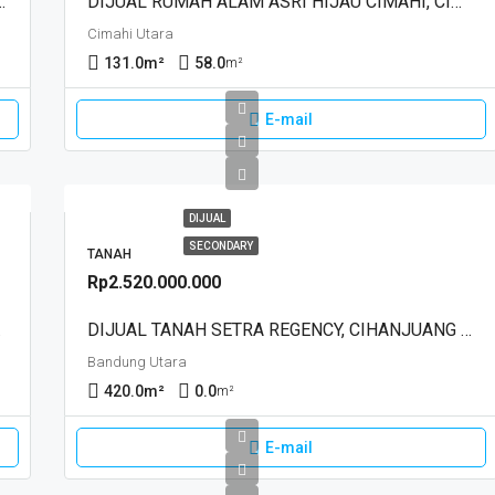
NG PARONGPONG, BANDUNG
DIJUAL RUMAH ALAM ASRI HIJAU CIMAHI, CIMAHI
Cimahi Utara
131.0
m²
58.0
m²
E-mail
DIJUAL
SECONDARY
TANAH
Rp2.520.000.000
EDANG
DIJUAL TANAH SETRA REGENCY, CIHANJUANG PARONGPONG, BANDUNG
Bandung Utara
420.0
m²
0.0
m²
E-mail