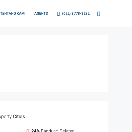
TENTANG KAMI
AGENTS
(022) 8778-3232
operty
Cities
24%
Bandung Selatan