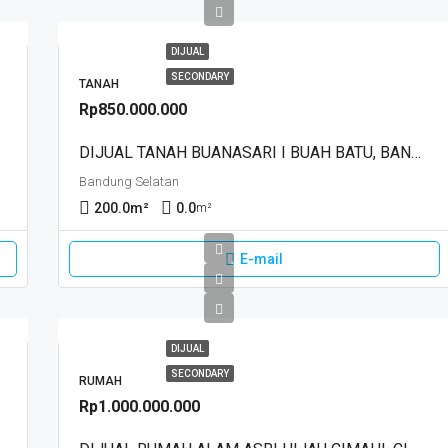
DIJUAL
SECONDARY
TANAH
Rp850.000.000
DIJUAL TANAH BUANASARI I BUAH BATU, BANDUNG
Bandung Selatan
200.0
m²
0.0
m²
E-mail
DIJUAL
SECONDARY
RUMAH
Rp1.000.000.000