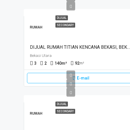
DIJUAL
SECONDARY
RUMAH
DIJUAL RUMAH TITIAN KENCANA BEKASI, BEKASI
Bekasi Utara
3
2
140
m²
92
m²
E-mail
DIJUAL
SECONDARY
RUMAH