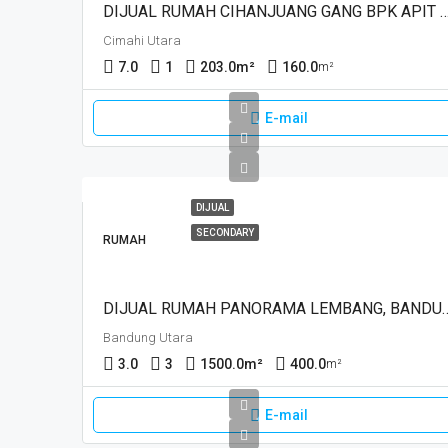
DIJUAL RUMAH CIHANJUANG GANG BPK APIT CIHANJ
Cimahi Utara
7.0
1
203.0
m²
160.0
m²
E-mail
DIJUAL
SECONDARY
RUMAH
DIJUAL RUMAH PANORAMA 
Bandung Utara
3.0
3
1500.0
m²
400.0
m²
E-mail