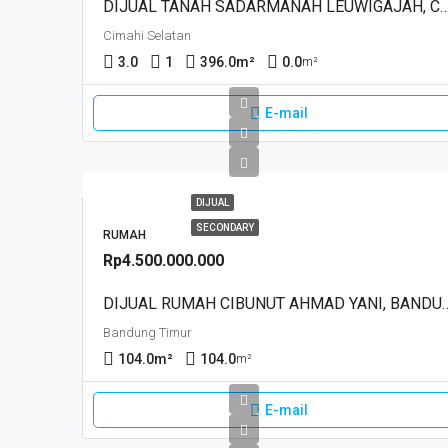
DIJUAL TANAH SADARMANAH LEUWIGAJA
Cimahi Selatan
3.0
1
396.0
m²
0.0
m²
E-mail
DIJUAL
SECONDARY
RUMAH
Rp4.500.000.000
DIJUAL RUMAH CIBUNUT AHM
Bandung Timur
104.0
m²
104.0
m²
E-mail