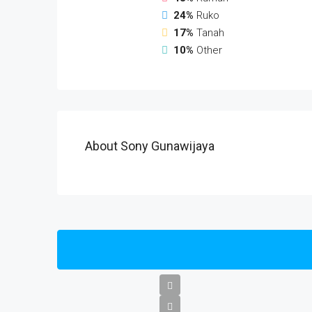
24%
Ruko
17%
Tanah
10%
Other
About Sony Gunawijaya