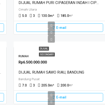
UANG, CIMAHI
DIJUAL RUMAH PURI CIPAGERAN INDAH I CIPAGERAN, CIMAHI
Cimahi Utara
5.0
3
130.0
m²
185.0
m²
E-mail
DIJUAL
SECONDARY
RUMAH
Rp6.500.000.000
LEMBANG, BANDUNG
DIJUAL RUMAH SAWO RIAU, BANDUNG
Bandung Pusat
7.0
3
205.0
m²
200.0
m²
E-mail