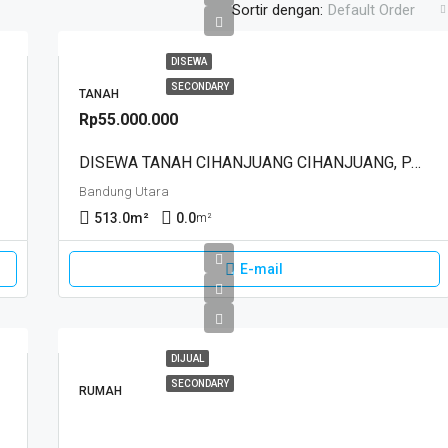
Sortir dengan:
Default Order
DISEWA
SECONDARY
TANAH
Rp55.000.000
DISEWA TANAH CIHANJUANG CIHANJUANG, PARONGPONG, BANDUNG
Bandung Utara
513.0
m²
0.0
m²
E-mail
DIJUAL
SECONDARY
RUMAH