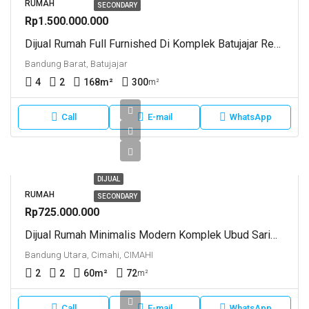
RUMAH
SECONDARY
Rp1.500.000.000
Dijual Rumah Full Furnished Di Komplek Batujajar Regency Bandung Barat
Bandung Barat, Batujajar
4
2
168
m²
300
m²
Call
E-mail
WhatsApp
DIJUAL
RUMAH
SECONDARY
Rp725.000.000
Dijual Rumah Minimalis Modern Komplek Ubud Sariwangi Dekat Gegerkalong Bandung Barat
Bandung Utara, Cimahi, CIMAHI
2
2
60
m²
72
m²
Call
E-mail
WhatsApp