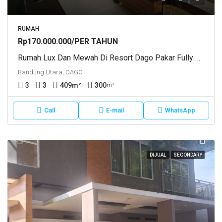
RUMAH
Rp170.000.000/PER TAHUN
Rumah Lux Dan Mewah Di Resort Dago Pakar Fully FurnishJl. Dago Pakar Dekat Mountain View Golf Club DAGO PAKAR HIJAU
Bandung Utara, DAGO
3
3
409
m²
300
m²
Call
E-mail
WhatsApp
DIJUAL
SECONDARY