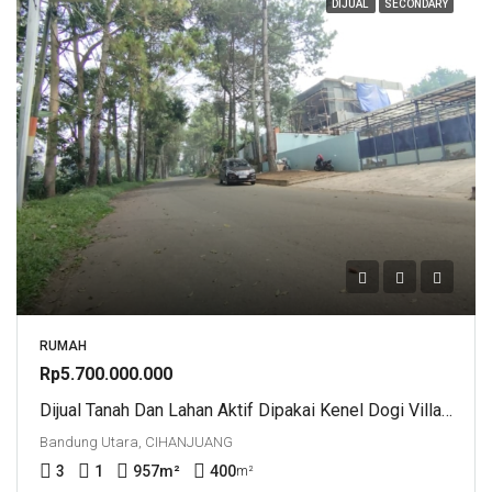
DIJUAL
SECONDARY
RUMAH
Rp5.700.000.000
Dijual Tanah Dan Lahan Aktif Dipakai Kenel Dogi Villa Trinity Cihideung Bandung Utara
Bandung Utara, CIHANJUANG
3
1
957
m²
400
m²