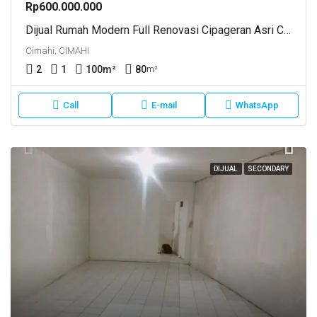
Rp600.000.000
Dijual Rumah Modern Full Renovasi Cipageran Asri Cimahi Utara
Cimahi, CIMAHI
2
1
100
m²
80
m²
Call
E-mail
WhatsApp
DIJUAL
SECONDARY