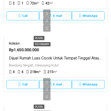
2
1
72
m²
42
m²
Call
E-mail
WhatsApp
DIJUAL
RUMAH
SECONDARY
Rp1.650.000.000
Dijual Rumah Luas Cocok Untuk Tempat Tinggal Atau Kost Cibeunying Kidul Kota Bandung Dekat Cikutra, Surapati Jln Hasan Mustopa
Bandung Tengah, Cibeunying Kidul
4
4
218
m²
215
m²
Call
E-mail
WhatsApp
DIJUAL