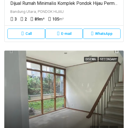
Dijual Rumah Minimalis Komplek Pondok Hijau Permai Eucalyptus Bandung Utara
Bandung Utara, PONDOK HIJAU
3
2
89
m²
105
m²
Call
E-mail
WhatsApp
DISEWA
SECONDARY