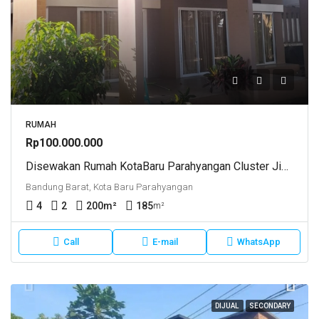
RUMAH
Rp100.000.000
Disewakan Rumah KotaBaru Parahyangan Cluster Jingganagara
Bandung Barat, Kota Baru Parahyangan
4
2
200
m²
185
m²
Call
E-mail
WhatsApp
DIJUAL
SECONDARY