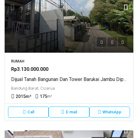
RUMAH
Rp3.130.000.000
Dijual Tanah Bangunan Dan Tower Barukai Jambu Dipa Cisarua Bandung Barat
Bandung Barat, Cisarua
2015
m²
175
m²
Call
E-mail
WhatsApp