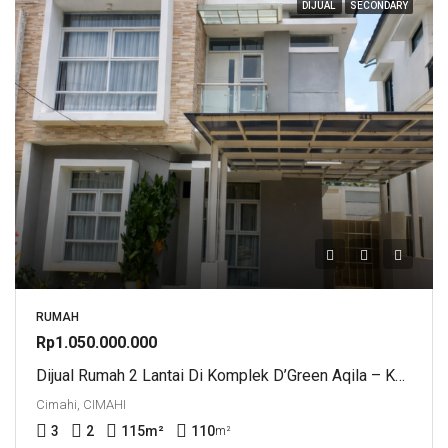
DIJUAL
SECONDARY
RUMAH
Rp1.050.000.000
Dijual Rumah 2 Lantai Di Komplek D’Green Aqila – Kolonel Masturi, Cimahi
Cimahi, CIMAHI
3
2
115
m²
110
m²