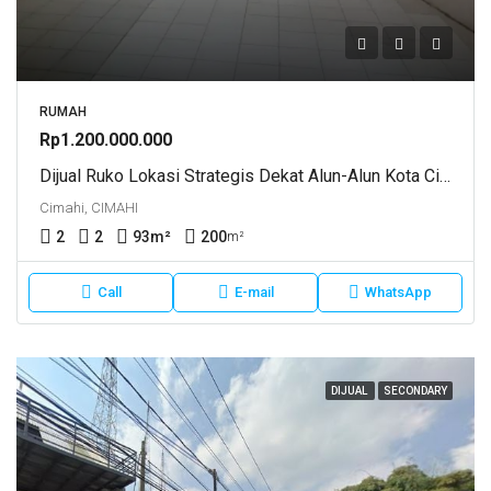
RUMAH
Rp1.200.000.000
Dijual Ruko Lokasi Strategis Dekat Alun-Alun Kota Cimahi Koloner Masturi Kolmas
Cimahi, CIMAHI
2
2
93
m²
200
m²
Call
E-mail
WhatsApp
DIJUAL
SECONDARY