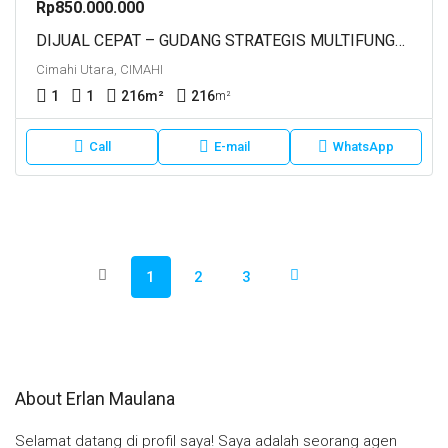
Rp850.000.000
DIJUAL CEPAT – GUDANG STRATEGIS MULTIFUNGSICocok Untuk Hunian, Kantor, Gudang, Atau Investasi Lahan Parkir Lokasi: Komp. Padasuka Indah, Ngamprah
Cimahi Utara, CIMAHI
1
1
216
m²
216
m²
Call
E-mail
WhatsApp
1
2
3
About Erlan Maulana
Selamat datang di profil saya! Saya adalah seorang agen