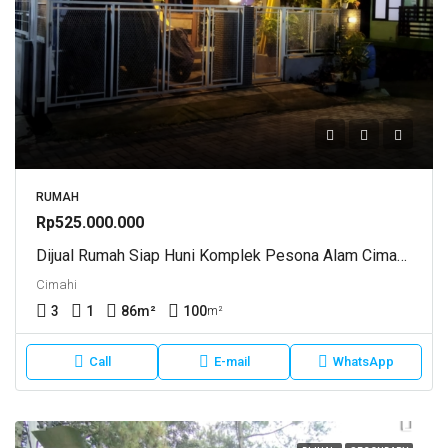
RUMAH
Rp525.000.000
Dijual Rumah Siap Huni Komplek Pesona Alam Cimahi Utara
Cimahi
3
1
86
m²
100
m²
Call
E-mail
WhatsApp