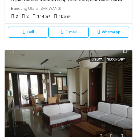
Bandung Utara, SARIWANGI
2
2
114
m²
105
m²
Call
E-mail
WhatsApp
DISEWA
SECONDARY