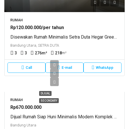
RUMAH
Rp120.000.000/per tahun
Disewakan Rumah Minimalis Setra Duta Hegar Green Terrace
Bandung Utara, SETRA DUTA
3
3
276
m²
218
m²
Call
E-mail
WhatsApp
DIJUAL
RUMAH
SECONDARY
Rp670.000.000
Dijual Rumah Siap Huni Minimalis Modern Komplek Green Hills Katumiri Cihanjuang Bandung Barat
Bandung Utara