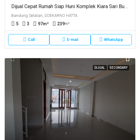
Dijual Cepat Rumah Siap Huni Komplek Kiara Sari Buah Batu Kota Bandung
Bandung Selatan, SOEKARNO HATTA
5
3
97
m²
239
m²
Call
E-mail
WhatsApp
DIJUAL
SECONDARY