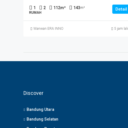
1
2
112
m²
143
m²
Detail
RUMAH
Wanwan ERA INNO
5 jam lal
Discover
Bandung Utara
Bandung Selatan