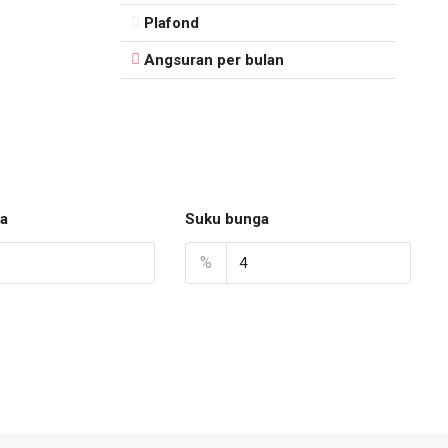
Plafond
Angsuran per bulan
a
Suku bunga
%