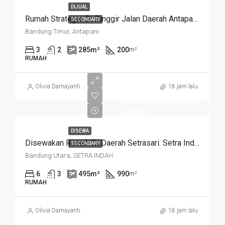
DIJUAL
Rumah Strategis Di Pinggir Jalan Daerah Antapani . Cocok Untuk Usaha. SUKANEGARA
SECONDARY
Bandung Timur, Antapani
3
2
285
m²
200
m²
RUMAH
Olivia Damayanti
18 jam lalu
Rp285.000.000/per
tahun
DISEWA
Disewakan Rumah Di Daerah Setrasari. Setra Indah
SECONDARY
Bandung Utara, SETRA INDAH
6
3
495
m²
990
m²
RUMAH
Olivia Damayanti
18 jam lalu