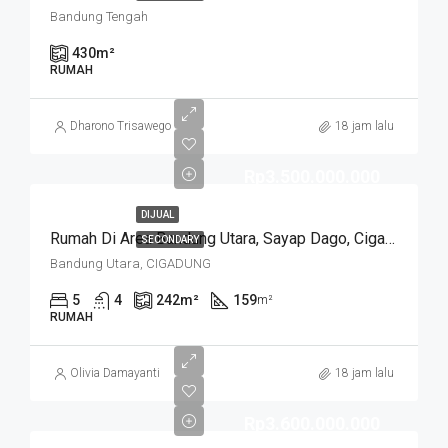
Bandung Tengah
430
m²
RUMAH
Dharono Trisawego
18 jam lalu
Rp3.500.000.000
DIJUAL
Rumah Di Area Bandung Utara, Sayap Dago, Cigadung.
SECONDARY
Bandung Utara, CIGADUNG
5
4
242
m²
159
m²
RUMAH
Olivia Damayanti
18 jam lalu
Rp3.600.000.000