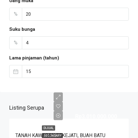
Uang muka
%
Suku bunga
%
Lama pinjaman (tahun)
Listing Serupa
Rp3.010.000.000
DIJUAL
TANAH KAWASAN SEKEJATI, BUAH BATU
SECONDARY