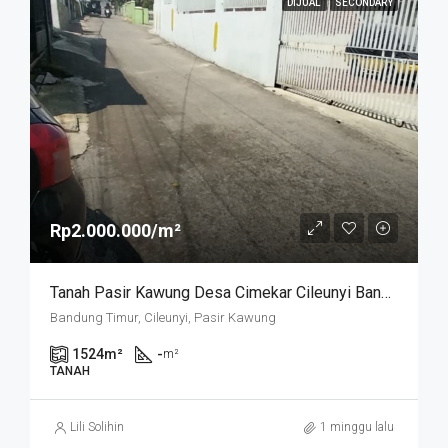
DIJUAL
SECONDARY
Rp2.000.000/m²
Tanah Pasir Kawung Desa Cimekar Cileunyi Bandung
Bandung Timur, Cileunyi, Pasir Kawung
1524
m²
-
m²
TANAH
Lili Solihin
1 minggu lalu