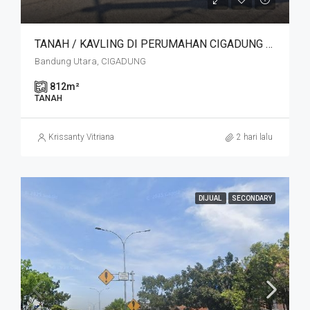
TANAH / KAVLING DI PERUMAHAN CIGADUNG SELATAN SAYAP DAGO, BANDUNG
Bandung Utara, CIGADUNG
812
m²
TANAH
Krissanty Vitriana
2 hari lalu
DIJUAL
SECONDARY