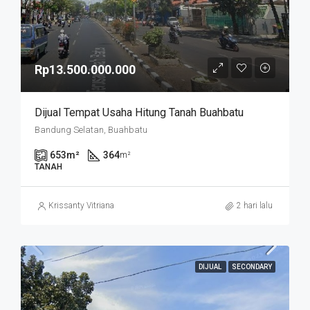
Rp13.500.000.000
Dijual Tempat Usaha Hitung Tanah Buahbatu
Bandung Selatan, Buahbatu
653
m²
364
m²
TANAH
Krissanty Vitriana
2 hari lalu
DIJUAL
SECONDARY