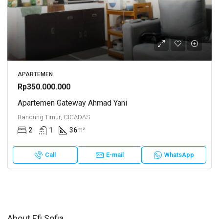
APARTEMEN
Rp350.000.000
Apartemen Gateway Ahmad Yani
Bandung Timur, CICADAS
2
1
36
m²
Call
E-mail
WhatsApp
About Efi Sofia