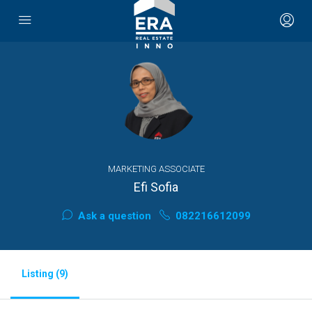
MARKETING ASSOCIATE
Efi Sofia
Ask a question
082216612099
Listing (9)