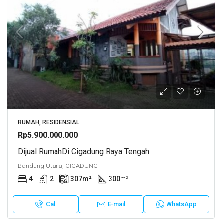
RUMAH, RESIDENSIAL
Rp5.900.000.000
Dijual RumahDi Cigadung Raya Tengah
Bandung Utara, CIGADUNG
4
2
307
m²
300
m²
Call
E-mail
WhatsApp