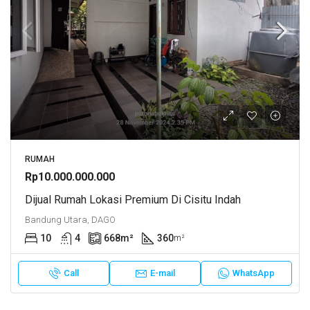
RUMAH
Rp10.000.000.000
Dijual Rumah Lokasi Premium Di Cisitu Indah
Bandung Utara, DAGO
10
4
668
m²
360
m²
Call
E-mail
WhatsApp