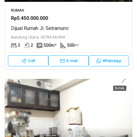
RUMAH
Rp5.450.000.000
Dijual Rumah Jl. Setramurni
Bandung Utara, SETRA MURNI
3
2
500
m²
500
m²
Call
E-mail
WhatsApp
DIJUAL