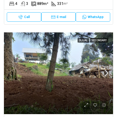
4
3
889
m²
331
m²
Call
E-mail
WhatsApp
DIJUAL
SECONDARY