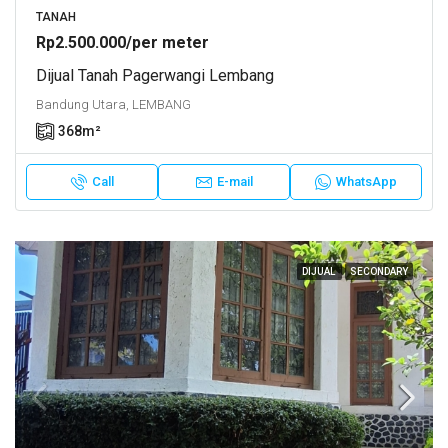
TANAH
Rp2.500.000/per meter
Dijual Tanah Pagerwangi Lembang
Bandung Utara, LEMBANG
368
m²
Call
E-mail
WhatsApp
DIJUAL
SECONDARY