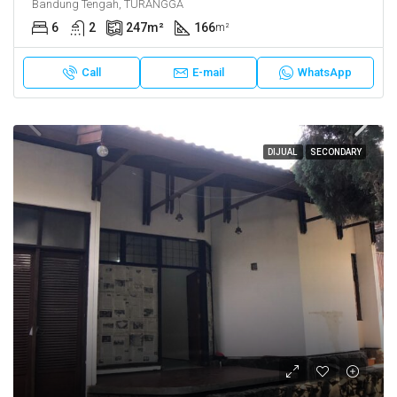
Bandung Tengah, TURANGGA
6
2
247
m²
166
m²
Call
E-mail
WhatsApp
DIJUAL
SECONDARY