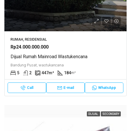
RUMAH, RESIDENSIAL
Rp24.000.000.000
Dijual Rumah Mainroad Wastukencana
Bandung Pusat, wastukancana
5
2
447
m²
184
m²
Call
E-mail
WhatsApp
DIJUAL
SECONDARY