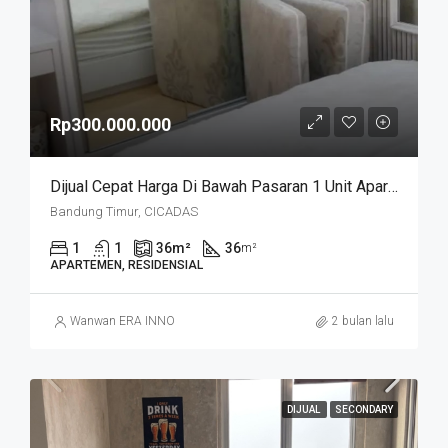
Rp300.000.000
Dijual Cepat Harga Di Bawah Pasaran 1 Unit Apartemen Cicadas Jln A Yani Bandung Kota
Bandung Timur, CICADAS
1
1
36
m²
36
m²
APARTEMEN, RESIDENSIAL
Wanwan ERA INNO
2 bulan lalu
DIJUAL
SECONDARY