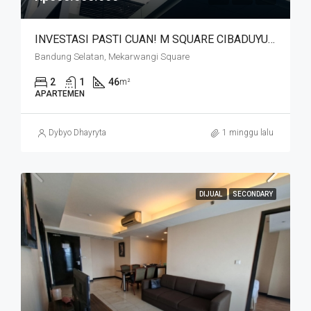
INVESTASI PASTI CUAN! M SQUARE CIBADUYUT DEKAT MEKARWANGI
Bandung Selatan, Mekarwangi Square
2
1
46
m²
APARTEMEN
Dybyo Dhayryta
1 minggu lalu
DIJUAL
SECONDARY