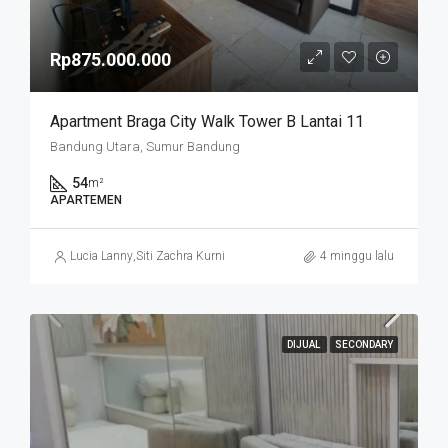
Rp875.000.000
Apartment Braga City Walk Tower B Lantai 11
Bandung Utara, Sumur Bandung
54
m²
APARTEMEN
Lucia Lanny
,
Siti Zachra Kurniasari
4 minggu lalu
DIJUAL
SECONDARY