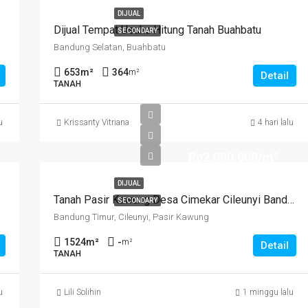
DIJUAL
Dijual Tempat Usaha Hitung Tanah Buahbatu
SECONDARY
Bandung Selatan, Buahbatu
653
m²
364
m²
Detail
TANAH
u
Krissanty Vitriana
4 hari lalu
Rp2.000.000/m²
DIJUAL
 Kidul
Tanah Pasir Kawung Desa Cimekar Cileunyi Bandung
SECONDARY
Bandung Timur, Cileunyi, Pasir Kawung
1524
m²
-
m²
Detail
TANAH
u
Lili Solihin
1 minggu lalu