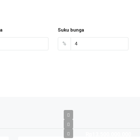
a
Suku bunga
%
Rp13.500.000.000