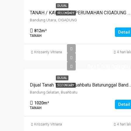
DIJUAL
TANAH / KAVLING DI PERUMAHAN CIGADUNG SELATAN SAYAP DAGO, BANDUNG
SECONDARY
Bandung Utara, CIGADUNG
812
m²
Detail
TANAH
Krissanty Vitriana
4 hari lal
Rp15.000.000.000
DIJUAL
Dijual Tanah Terusan Buahbatu Batununggal Bandung
SECONDARY
Bandung Selatan, Buahbatu
1020
m²
Detail
TANAH
Krissanty Vitriana
4 hari lal