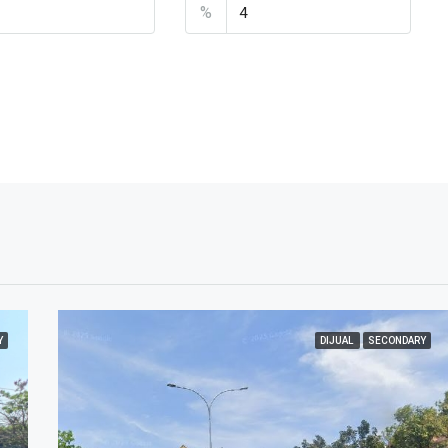
%
Y
DIJUAL
SECONDARY