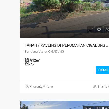
TANAH / KAVLING DI PERUMAHAN CIGADUNG SELATAN SAYAP DAGO, BANDUNG
Bandung Utara, CIGADUNG
812
m²
TANAH
Detail
Krissanty Vitriana
3 hari lal
DIJUAL
SECONDAR