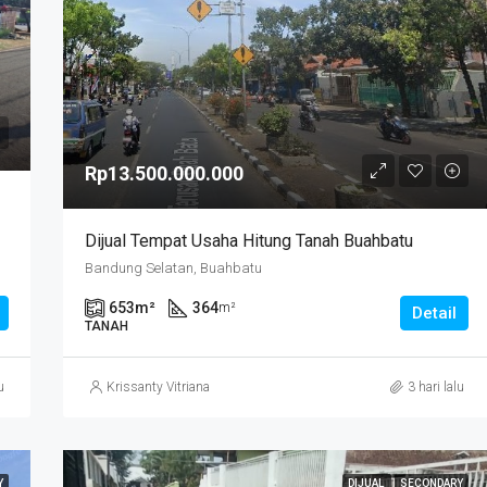
Rp13.500.000.000
Dijual Tempat Usaha Hitung Tanah Buahbatu
Bandung Selatan, Buahbatu
653
m²
364
m²
Detail
TANAH
u
Krissanty Vitriana
3 hari lalu
Y
DIJUAL
SECONDARY