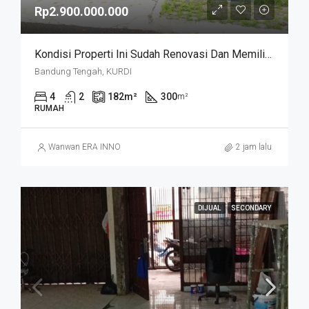
Rp2.900.000.000
Kondisi Properti Ini Sudah Renovasi Dan Memiliki Desain Scandinavian Yang Menambah Daya Tarik Dan Estetika Properti Ini. Rumah Ini Berada Di Area Perumahan/komplek. Kurdi Timur
Bandung Tengah, KURDI
4
2
182
m²
300
m²
RUMAH
Wanwan ERA INNO
2 jam lalu
DIJUAL
SECONDARY