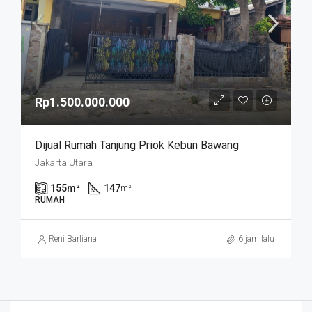
Rp1.500.000.000
Dijual Rumah Tanjung Priok Kebun Bawang
Jakarta Utara
155
m²
147
m²
RUMAH
Reni Barliana
6 jam lalu