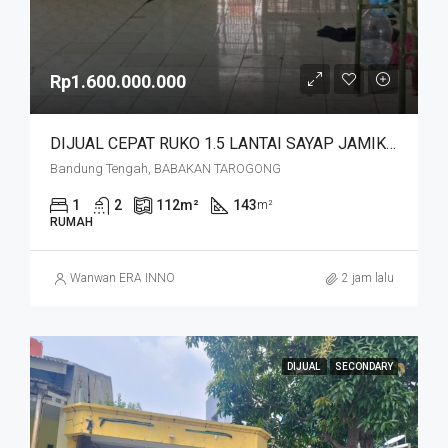
Rp1.600.000.000
DIJUAL CEPAT RUKO 1.5 LANTAI SAYAP JAMIKA MASUK HNYA 30 MTR DR JALAN MAIN ROAD JAMIKA HARGA MURAHHH. JL BABAKAN TAROGONG
Bandung Tengah, BABAKAN TAROGONG
1
2
112
m²
143
m²
RUMAH
Wanwan ERA INNO
2 jam lalu
DIJUAL
SECONDARY