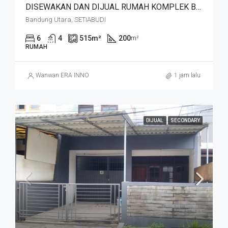
DISEWAKAN DAN DIJUAL RUMAH KOMPLEK BUDISARI HEGARMANAH SETIABUDI DKT SECAPA AD DAN YOGYA SUPERMARKET BANDUNG KOTA
Bandung Utara, SETIABUDI
6
4
515
m²
200
m²
RUMAH
Wanwan ERA INNO
1 jam lalu
DIJUAL
SECONDARY