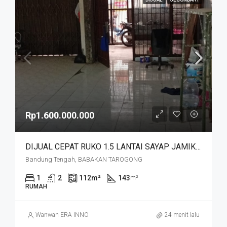
Rp1.600.000.000
DIJUAL CEPAT RUKO 1.5 LANTAI SAYAP JAMIKA MASUK HNYA 30 MTR DR JALAN MAIN ROAD JAMIKA HARGA MURAHHH. JL BABAKAN TAROGONG
Bandung Tengah, BABAKAN TAROGONG
1
2
112
m²
143
m²
RUMAH
Wanwan ERA INNO
24 menit lalu