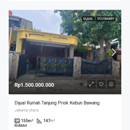
DIJUAL
SECONDARY
Rp1.500.000.000
Dijual Rumah Tanjung Priok Kebun Bawang
Jakarta Utara
155
m²
147
m²
RUMAH