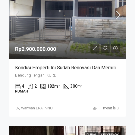
Rp2.900.000.000
Kondisi Properti Ini Sudah Renovasi Dan Memiliki Desain Scandinavian Yang Menambah Daya Tarik Dan Estetika Properti Ini. Rumah Ini Berada Di Area Perumahan/komplek. Kurdi Timur
Bandung Tengah, KURDI
4
2
182
m²
300
m²
RUMAH
Wanwan ERA INNO
11 menit lalu
DIJUAL
SECONDARY