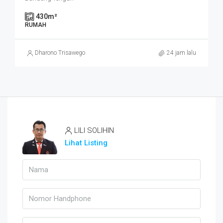
430
m²
RUMAH
Dharono Trisawego
24 jam lalu
LILI SOLIHIN
Lihat Listing