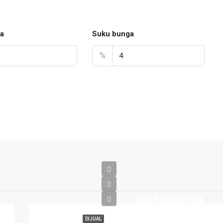
a
Suku bunga
%
Rp3.500.000.000
DIJUAL