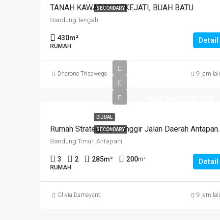
TANAH KAWASAN SEKEJATI, BUAH BATU
SECONDARY
Bandung Tengah
430
m²
Detail
RUMAH
Dharono Trisawego
9 jam lal
Rp3.600.000.000
DIJUAL
Rumah Strategis Di Pinggir Jalan
SECONDARY
Bandung Timur, Antapani
3
2
285
m²
200
m²
Detail
RUMAH
Olivia Damayanti
9 jam lal