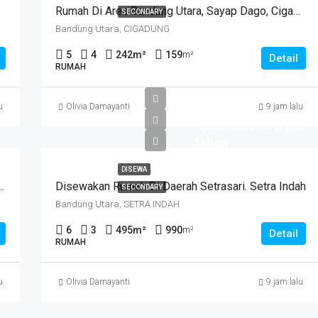
Rumah Di Area Bandung Utara, Sayap Dago, Cigadung.
SECONDARY
Bandung Utara, CIGADUNG
5
4
242
m²
159
m²
Detail
RUMAH
u
Olivia Damayanti
9 jam lalu
Rp285.000.000/per
tahun
DISEWA
 Daerah Antapani . Cocok Untuk Usaha. SUKANEGARA
Disewakan Rumah Di Daerah Setrasari. Setra Indah
SECONDARY
Bandung Utara, SETRA INDAH
6
3
495
m²
990
m²
Detail
RUMAH
u
Olivia Damayanti
9 jam lalu