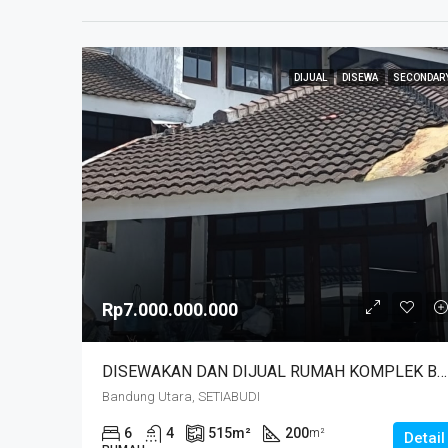
DIJUAL
DISEWA
SECONDAR
Rp7.000.000.000
DISEWAKAN DAN DIJUAL RUMAH KOMPLEK BUDISARI HEGARMANAH SETIABUDI DKT SECAPA AD DAN YOGYA SUPERMARKET BANDUNG KOTA
Bandung Utara, SETIABUDI
6
4
515
m²
200
m²
Detail