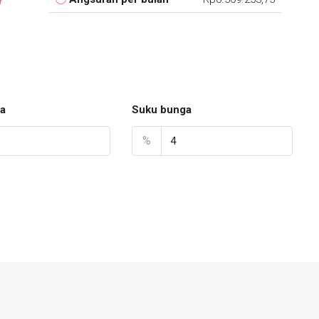
a
Suku bunga
%