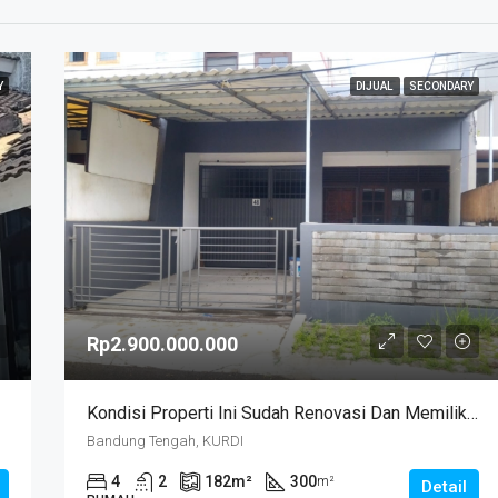
Y
DIJUAL
SECONDARY
Rp2.900.000.000
Kondisi Properti Ini Sudah Renovasi Dan Memiliki Desain Scandinavian Yang Menambah Daya Tarik Dan Estetika Properti Ini. Rumah Ini Berada Di Area Perumahan/komplek. Kurdi Timur
Bandung Tengah, KURDI
4
2
182
m²
300
m²
Detail