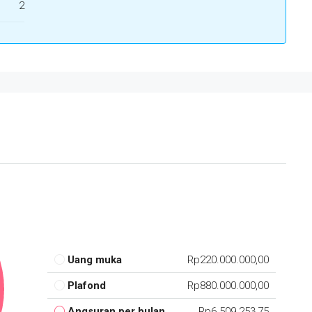
2
Uang muka
Rp220.000.000,00
Plafond
Rp880.000.000,00
Angsuran per bulan
Rp6.509.253,75