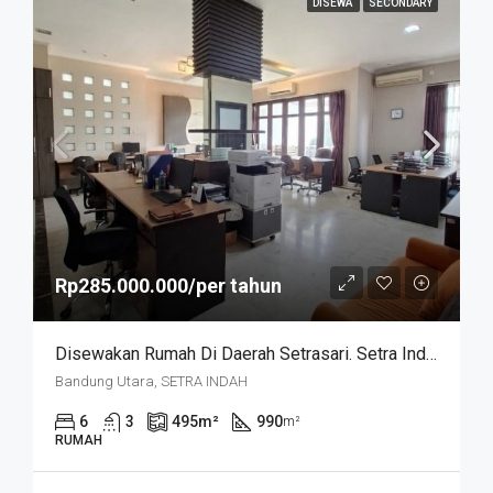
DISEWA
SECONDARY
Rp285.000.000/per tahun
Disewakan Rumah Di Daerah Setrasari. Setra Indah
Bandung Utara, SETRA INDAH
6
3
495
m²
990
m²
RUMAH