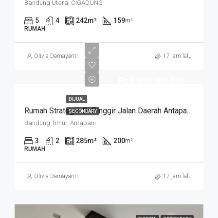
Bandung Utara, CIGADUNG
5
4
242
m²
159
m²
RUMAH
Olivia Damayanti
17 jam lalu
Rp3.600.000.000
DIJUAL
Rumah Strategis Di Pinggir Jalan Daerah Antapani . Cocok Untuk Usaha. SUKANEGARA
SECONDARY
Bandung Timur, Antapani
3
2
285
m²
200
m²
RUMAH
Olivia Damayanti
17 jam lalu