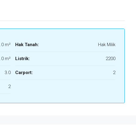
.0 m²
Hak Tanah:
Hak Milik
.0 m²
Listrik:
2200
3.0
Carport:
2
2