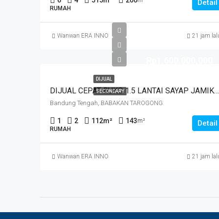
6
4
515
m²
200
m²
Detail
RUMAH
Wanwan ERA INNO
21 jam lal
Rp1.600.000.000
DIJUAL
DIJUAL CEPAT RUKO 1.5 LANTAI SAYAP JAMIKA MASUK HNYA 30 MTR DR JALAN MAIN ROAD JAMIKA HARGA MURAHHH. JL BABAKAN TAROGONG
SECONDARY
Bandung Tengah, BABAKAN TAROGONG
1
2
112
m²
143
m²
Detail
RUMAH
Wanwan ERA INNO
21 jam lal