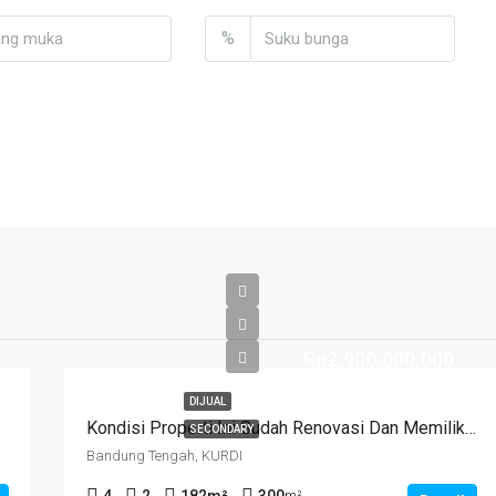
%
Rp2.900.000.000
DIJUAL
Kondisi Properti Ini Sudah Renovasi Dan Memiliki Desain Scandinavian Yang Menambah Daya Tarik Dan Estetika Properti Ini. Rumah Ini Berada Di Area Perumahan/komplek. Kurdi Timur
SECONDARY
Bandung Tengah, KURDI