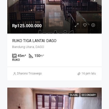
Rp125.000.000
RUKO TIGA LANTAI DAGO
Bandung Utara, DAGO
45
m²
150
m²
RUKO
Dharono Trisawego
16 jam lalu
DIJUAL
SECONDARY