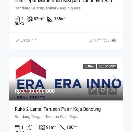
Jual Cepat Murah Ruko MSquare Cibaduyut Bandung
Bandung Selatan, Mekarwangi Square
2
52
m²
155
m²
RUKO
Lili Solihin
1 minggu lalu
DIJUAL
SECONDARY
Rp3.100.000.000
Ruko 2 Lantai Terusan Pasir Koja Bandung
Bandung Tengah, Terusan Pasir Koja
1
1
91
m²
100
m²