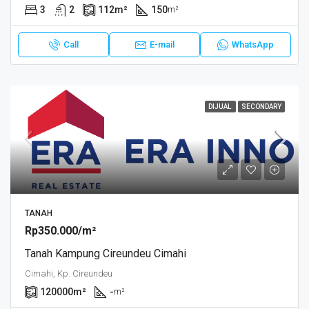
3
2
112
m²
150
m²
Call
E-mail
WhatsApp
DIJUAL
SECONDARY
TANAH
Rp350.000/m²
Tanah Kampung Cireundeu Cimahi
Cimahi, Kp. Cireundeu
120000
m²
-
m²