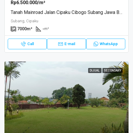
Rp6.500.000/m²
Tanah Mainroad Jalan Cipaku Cibogo Subang Jawa Barat
Subang, Cipaku
7000
m²
-
m²
Call
E-mail
WhatsApp
DIJUAL
SECONDARY