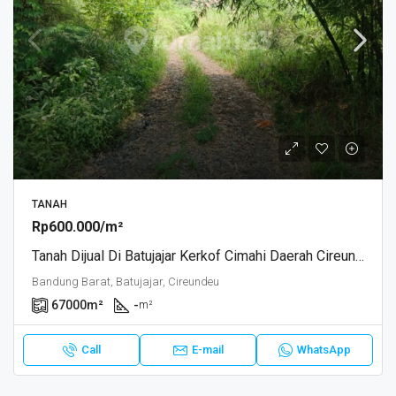
TANAH
Rp600.000/m²
Tanah Dijual Di Batujajar Kerkof Cimahi Daerah Cireundeu Jabar
Bandung Barat, Batujajar, Cireundeu
67000
m²
-
m²
Call
E-mail
WhatsApp