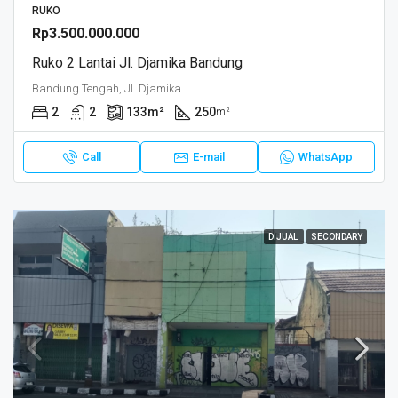
RUKO
Rp3.500.000.000
Ruko 2 Lantai Jl. Djamika Bandung
Bandung Tengah, Jl. Djamika
2
2
133
m²
250
m²
Call
E-mail
WhatsApp
DIJUAL
SECONDARY