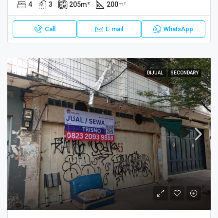
4
3
205
m²
200
m²
Call
E-mail
WhatsApp
DIJUAL
SECONDARY