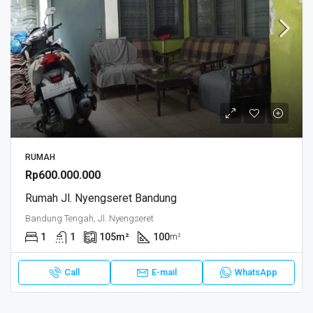
RUMAH
Rp600.000.000
Rumah Jl. Nyengseret Bandung
Bandung Tengah, Jl. Nyengseret
1
1
105
m²
100
m²
Call
E-mail
WhatsApp