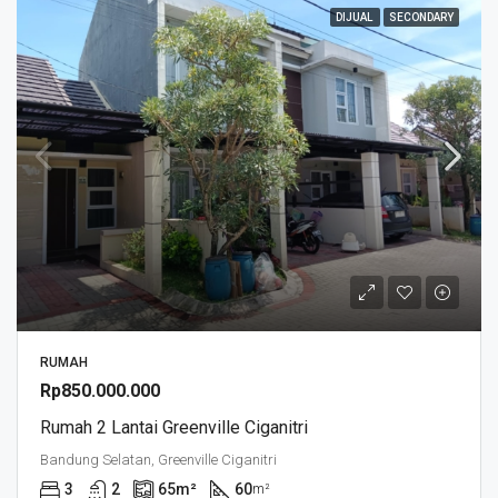
DIJUAL
SECONDARY
RUMAH
Rp850.000.000
Rumah 2 Lantai Greenville Ciganitri
Bandung Selatan, Greenville Ciganitri
3
2
65
m²
60
m²