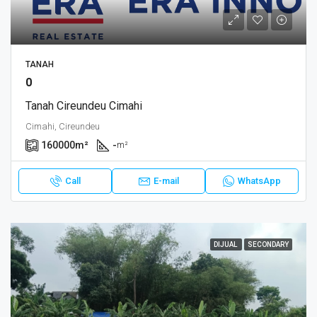
TANAH
0
Tanah Cireundeu Cimahi
Cimahi, Cireundeu
160000
m²
-
m²
Call
E-mail
WhatsApp
DIJUAL
SECONDARY