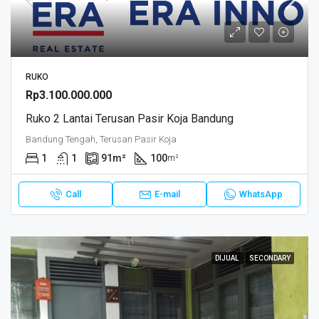
RUKO
Rp3.100.000.000
Ruko 2 Lantai Terusan Pasir Koja Bandung
Bandung Tengah, Terusan Pasir Koja
1
1
91
m²
100
m²
Call
E-mail
WhatsApp
DIJUAL
SECONDARY