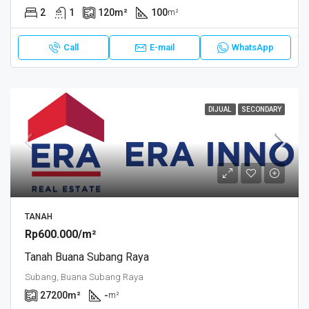
2
1
120
m²
100
m²
Call
E-mail
WhatsApp
DIJUAL
SECONDARY
TANAH
Rp600.000/m²
Tanah Buana Subang Raya
Subang, Buana Subang Raya
27200
m²
-
m²