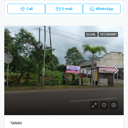
Call
E-mail
WhatsApp
DIJUAL
SECONDARY
TANAH