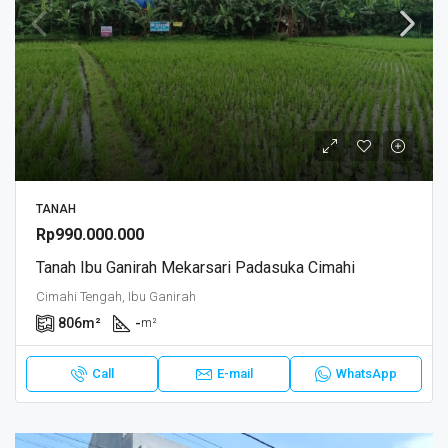
TANAH
Rp990.000.000
Tanah Ibu Ganirah Mekarsari Padasuka Cimahi
Cimahi Tengah, Ibu Ganirah
806
m²
-
m²
Call
E-mail
WhatsApp