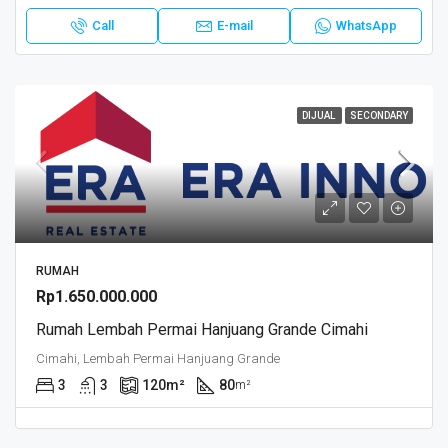
Call
E-mail
WhatsApp
DIJUAL
SECONDARY
RUMAH
Rp1.650.000.000
Rumah Lembah Permai Hanjuang Grande Cimahi
Cimahi, Lembah Permai Hanjuang Grande
3
3
120
m²
80
m²