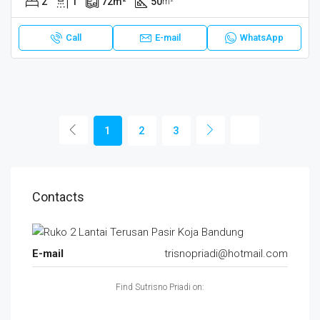
2
1
72
m²
50
m²
Call
E-mail
WhatsApp
1
2
3
Contacts
E-mail
trisnopriadi@hotmail.com
Find Sutrisno Priadi on: