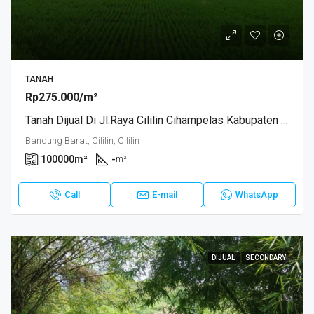
TANAH
Rp275.000/m²
Tanah Dijual Di Jl.Raya Cililin Cihampelas Kabupaten Bandung Barat Jabar
Bandung Barat, Cililin, Cililin
100000
m²
-
m²
Call
E-mail
WhatsApp
DIJUAL
SECONDARY