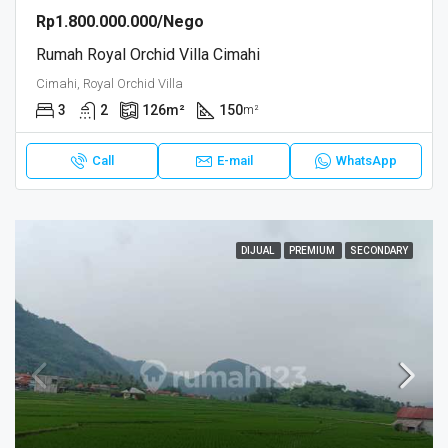
Rp1.800.000.000/Nego
Rumah Royal Orchid Villa Cimahi
Cimahi, Royal Orchid Villa
3
2
126
m²
150
m²
Call
E-mail
WhatsApp
DIJUAL
PREMIUM
SECONDARY