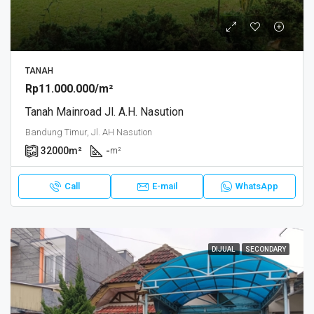
TANAH
Rp11.000.000/m²
Tanah Mainroad Jl. A.H. Nasution
Bandung Timur, Jl. AH Nasution
32000
m²
-
m²
Call
E-mail
WhatsApp
DIJUAL
SECONDARY