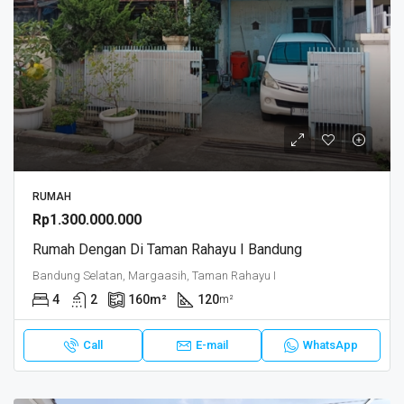
RUMAH
Rp1.300.000.000
Rumah Dengan Di Taman Rahayu I Bandung
Bandung Selatan, Margaasih, Taman Rahayu I
4
2
160
m²
120
m²
Call
E-mail
WhatsApp