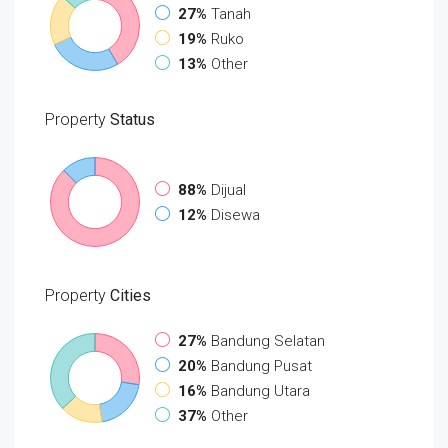
27%
Tanah
19%
Ruko
13%
Other
Property
Status
88%
Dijual
12%
Disewa
Property
Cities
27%
Bandung Selatan
20%
Bandung Pusat
16%
Bandung Utara
37%
Other