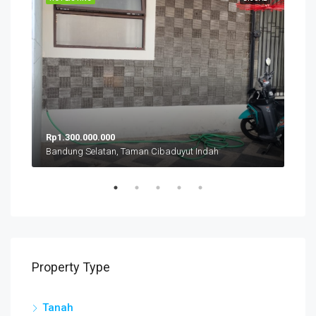
Rp1.300.000.000
Rp5
Bandung Selatan, Taman Cibaduyut Indah
Ban
Property Type
Tanah