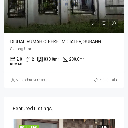
DIJUAL RUMAH CIBEREUM CIATER, SUBANG
Subang Utara
2.0
2
838.0
m²
200.0
m²
RUMAH
Siti Zachra Kurniasari
3 tahun lalu
Featured Listings
JUAL
HOT LISTING
DIJUAL
HOT