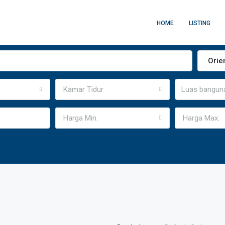
HOME
LISTING
Orie
Kamar Tidur
Harga Min.
Harga Max.