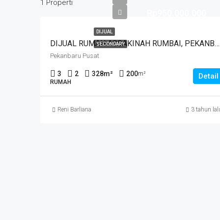
1 Properti
Rp950.000.000
DIJUAL
DIJUAL RUMAH ASSAKINAH RUMBAI, PEKANBARU, PEKANBARU
SECONDARY
Pekanbaru Pusat
3
2
328
m²
200
m²
Detail
RUMAH
Reni Barliana
3 tahun lal