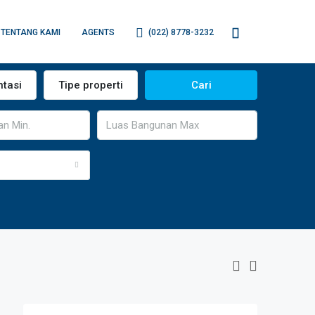
TENTANG KAMI
AGENTS
(022) 8778-3232
ntasi
Tipe properti
Cari