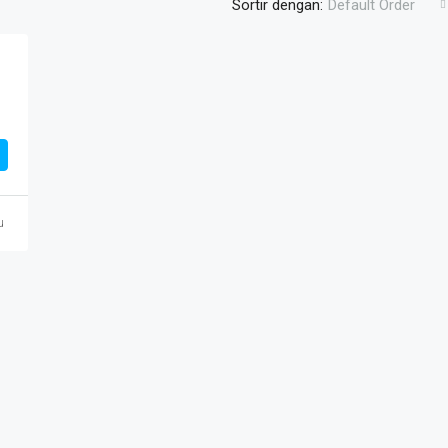
Sortir dengan:
Default Order
u