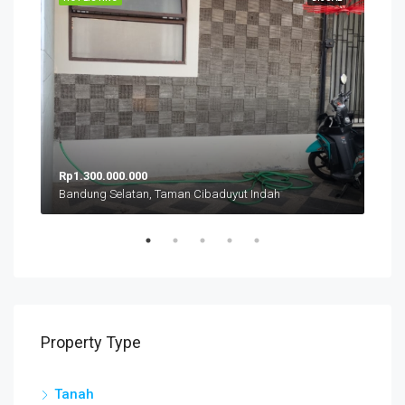
Rp1.300.000.000
Rp5
Bandung Selatan, Taman Cibaduyut Indah
Ban
Property Type
Tanah