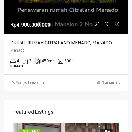
Rp4.900.000.000
DIJUAL RUMAH CITRALAND MENADO, MANADO
Manado
4
3
450
m²
300
m²
RUMAH
Wahyu Irnawarman
3 tahun lalu
Featured Listings
JUAL
HOT LISTING
DIJUAL
HOT