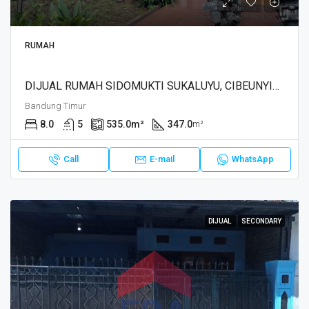
RUMAH
DIJUAL RUMAH SIDOMUKTI SUKALUYU, CIBEUNYING KALER, BANDUNG
Bandung Timur
8.0
5
535.0
m²
347.0
m²
Call
E-mail
WhatsApp
DIJUAL
SECONDARY