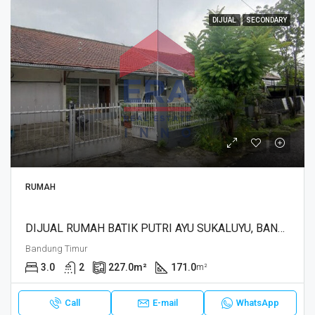
DIJUAL
SECONDARY
RUMAH
DIJUAL RUMAH BATIK PUTRI AYU SUKALUYU, BANDUNG
Bandung Timur
3.0
2
227.0
m²
171.0
m²
Call
E-mail
WhatsApp