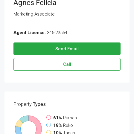
Agnes Felicia
Marketing Associate
Agent License:
345-23564
Send Email
Call
Property
Types
61%
Rumah
18%
Ruko
10%
Tanah