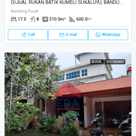
DIJUAL RUKAN BATIK KUMELI SUKALUYU, BANDUNG
Bandung Pusat
17.0
8
310.0
m²
600.0
m²
Call
E-mail
WhatsApp
DIJUAL
SECONDARY