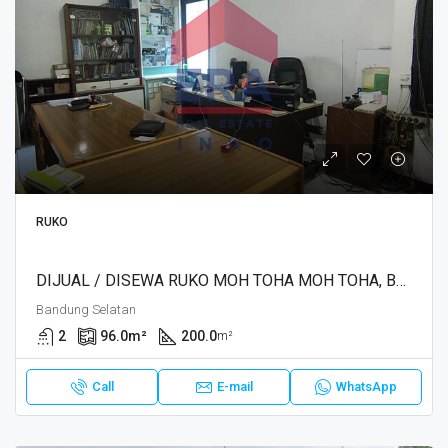
RUKO
DIJUAL / DISEWA RUKO MOH TOHA MOH TOHA, BANDUNG
Bandung Selatan
2
96.0
m²
200.0
m²
Call
E-mail
WhatsApp