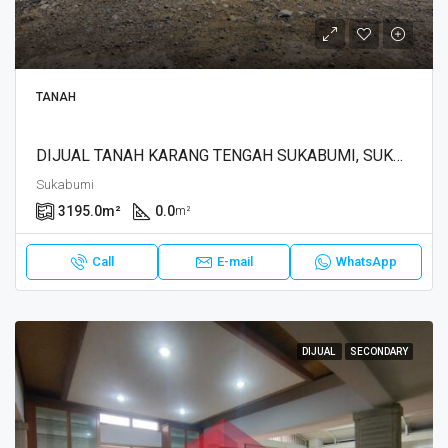
TANAH
DIJUAL TANAH KARANG TENGAH SUKABUMI, SUKABUMI
Sukabumi
3195.0
m²
0.0
m²
Call
E-mail
WhatsApp
DIJUAL
SECONDARY