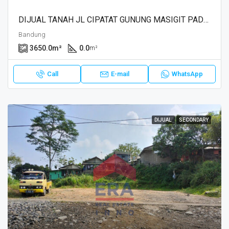
DIJUAL TANAH JL CIPATAT GUNUNG MASIGIT PADALARANG, BANDUNG
Bandung
3650.0
m²
0.0
m²
Call
E-mail
WhatsApp
DIJUAL
SECONDARY