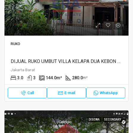
RUKO
DIJUAL RUKO UMBUT VILLA KELAPA DUA KEBON JERUK, JAKARTA
Jakarta Barat
3.0
3
144.0
m²
280.0
m²
Call
E-mail
WhatsApp
DISEWA
SECONDARY