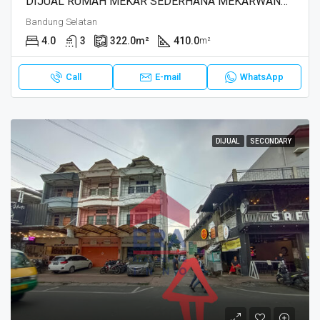
DIJUAL RUMAH MEKAR SEDERHANA MEKARWANGI, BANDUNG
Bandung Selatan
4.0
3
322.0
m²
410.0
m²
Call
E-mail
WhatsApp
DIJUAL
SECONDARY