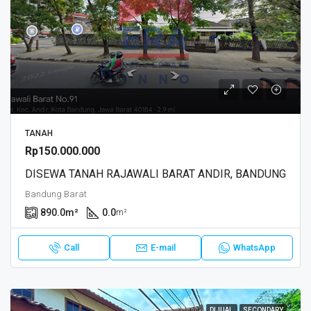
TANAH
Rp150.000.000
DISEWA TANAH RAJAWALI BARAT ANDIR, BANDUNG
Bandung Barat
890.0
m²
0.0
m²
Call
E-mail
WhatsApp
DIJUAL
SECONDARY