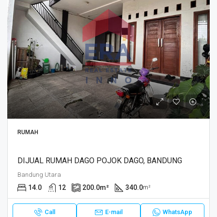
RUMAH
DIJUAL RUMAH DAGO POJOK DAGO, BANDUNG
Bandung Utara
14.0
12
200.0
m²
340.0
m²
Call
E-mail
WhatsApp