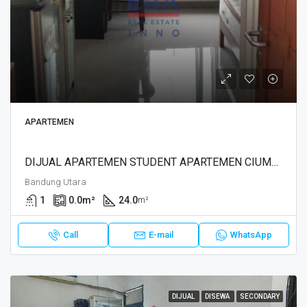
APARTEMEN
DIJUAL APARTEMEN STUDENT APARTEMEN CIUMBULEUIT, BANDUNG
Bandung Utara
1
0.0
m²
24.0
m²
Call
E-mail
WhatsApp
DIJUAL
DISEWA
SECONDARY