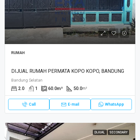
RUMAH
DIJUAL RUMAH PERMATA KOPO KOPO, BANDUNG
Bandung Selatan
2.0
1
60.0
m²
50.0
m²
Call
E-mail
WhatsApp
DIJUAL
SECONDARY