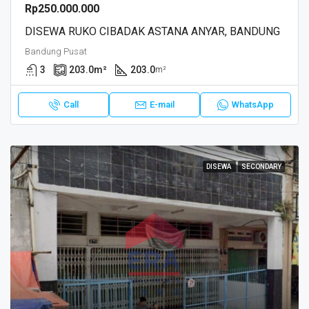
Rp250.000.000
DISEWA RUKO CIBADAK ASTANA ANYAR, BANDUNG
Bandung Pusat
3
203.0
m²
203.0
m²
Call
E-mail
WhatsApp
DISEWA
SECONDARY