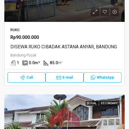
RUKO
Rp90.000.000
DISEWA RUKO CIBADAK ASTANA ANYAR, BANDUNG
Bandung Pusat
1
0.0
m²
85.0
m²
Call
E-mail
WhatsApp
DIJUAL
SECONDARY