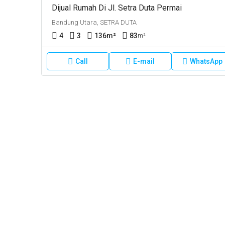
Dijual Rumah Di Jl. Setra Duta Permai
Bandung Utara, SETRA DUTA
4
3
136
m²
83
m²
Call
E-mail
WhatsApp