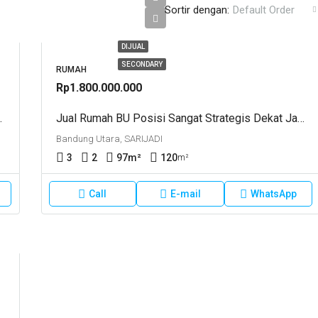
Sortir dengan:
Default Order
DIJUAL
SECONDARY
RUMAH
Rp1.800.000.000
Green Residence
Jual Rumah BU Posisi Sangat Strategis Dekat Jalan Utama Setraduta – Sarijadi SARIMANIS
Bandung Utara, SARIJADI
3
2
97
m²
120
m²
Call
E-mail
WhatsApp