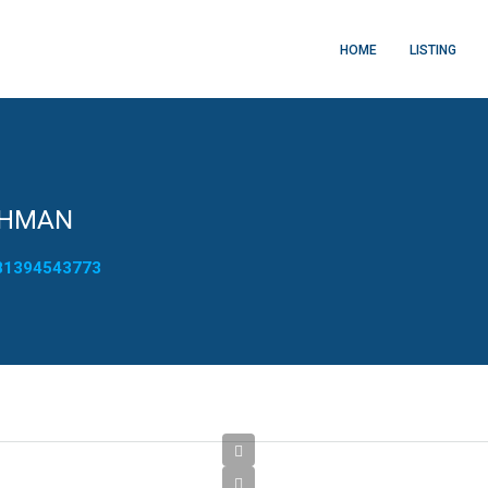
HOME
LISTING
AHMAN
1394543773