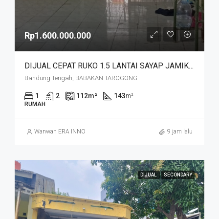
Rp1.600.000.000
DIJUAL CEPAT RUKO 1.5 LANTAI SAYAP JAMIKA MASUK HNYA 30 MTR DR JALAN MAIN ROAD JAMIKA HARGA MURAHHH. JL BABAKAN TAROGONG
Bandung Tengah, BABAKAN TAROGONG
1
2
112
m²
143
m²
RUMAH
Wanwan ERA INNO
9 jam lalu
DIJUAL
SECONDARY