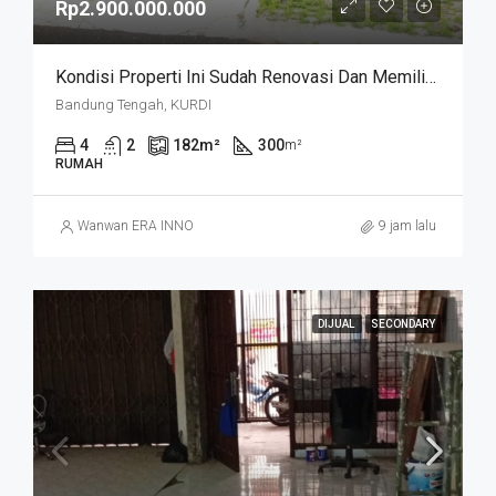
Rp2.900.000.000
Kondisi Properti Ini Sudah Renovasi Dan Memiliki Desain Scandinavian Yang Menambah Daya Tarik Dan Estetika Properti Ini. Rumah Ini Berada Di Area Perumahan/komplek. Kurdi Timur
Bandung Tengah, KURDI
4
2
182
m²
300
m²
RUMAH
Wanwan ERA INNO
9 jam lalu
DIJUAL
SECONDARY