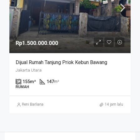
Rp1.500.000.000
Dijual Rumah Tanjung Priok Kebun Bawang
Jakarta Utara
155
m²
147
m²
RUMAH
Reni Barliana
14 jam lalu