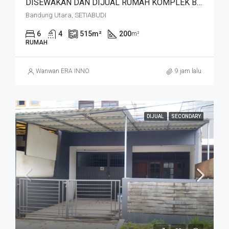
DISEWAKAN DAN DIJUAL RUMAH KOMPLEK BUDISARI HEGARMANAH SETIABUDI DKT SECAPA AD DAN YOGYA SUPERMARKET BANDUNG KOTA
Bandung Utara, SETIABUDI
6
4
515
m²
200
m²
RUMAH
Wanwan ERA INNO
9 jam lalu
DIJUAL
SECONDARY