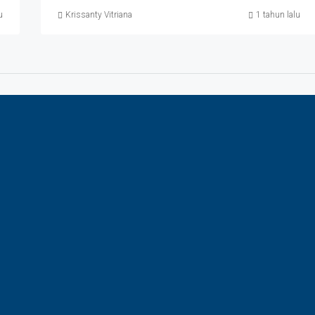
u
Krissanty Vitriana
1 tahun lalu