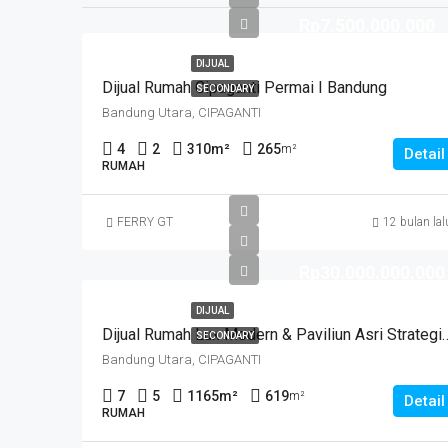
Rp7.500.000.000
DIJUAL
Dijual Rumah Cipaganti Permai I Bandung
SECONDARY
Bandung Utara, CIPAGANTI
4
2
310
m²
265
m²
Detail
RUMAH
FERRY GT
12 bulan lal
Rp30.000.000.000
DIJUAL
Dijual Rumah Lux Modern & Paviliun Asri
SECONDARY
Bandung Utara, CIPAGANTI
7
5
1165
m²
619
m²
Detail
RUMAH