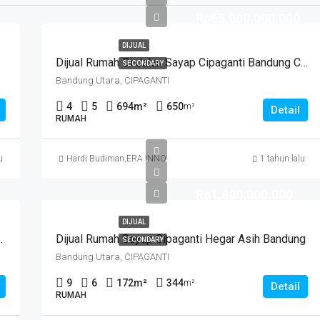
Rp65.000.000.000
DIJUAL
Dijual Rumah Di Jalan Sayap Cipaganti Bandung Currie
SECONDARY
Bandung Utara, CIPAGANTI
4
5
694
m²
650
m²
Detail
RUMAH
u
Hardi Budiman
,
ERA INNO
1 tahun lalu
Rp1.800.000.000
DIJUAL
 Strategis Cipaganti Permai
Dijual Rumah Sayap Cipaganti Hegar Asih Bandung
SECONDARY
Bandung Utara, CIPAGANTI
9
6
172
m²
344
m²
Detail
RUMAH