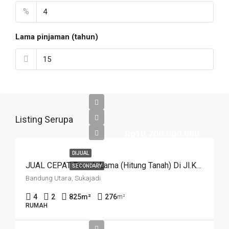
%
Lama pinjaman (tahun)
Listing Serupa
Rp10.700.000.000
DIJUAL
JUAL CEPAT Rumah Lama (Hitung Tanah) Di Jl.Karang Layung Sayap Sukajadi Karanglayung Kota Bandung
SECONDARY
Bandung Utara, Sukajadi
4
2
825
m²
276
m²
RUMAH