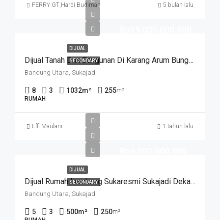
FERRY GT
,
Hardi Budiman
5 bulan lalu
Rp19.000.000.000
DIJUAL
Dijual Tanah Dan Bangunan Di Karang Arum Bungur Bandung
SECONDARY
Bandung Utara, Sukajadi
8
3
1032
m²
255
m²
RUMAH
Effi Maulani
1 tahun lalu
Rp6.500.000.000
DIJUAL
Dijual Rumah Lembang Sukaresmi Sukajadi Dekat Cipedes, Karang Setra Bandung
SECONDARY
Bandung Utara, Sukajadi
5
3
500
m²
250
m²