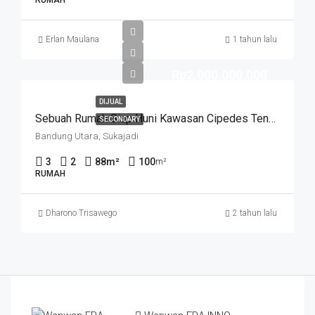
RUMAH
Erlan Maulana
1 tahun lalu
Rp2.000.000.000
DIJUAL
Sebuah Rumah Siap Huni Kawasan Cipedes Tengah Dijual Dengan Harga Bagus.
SECONDARY
Bandung Utara, Sukajadi
3
2
88
m²
100
m²
RUMAH
Dharono Trisawego
2 tahun lalu