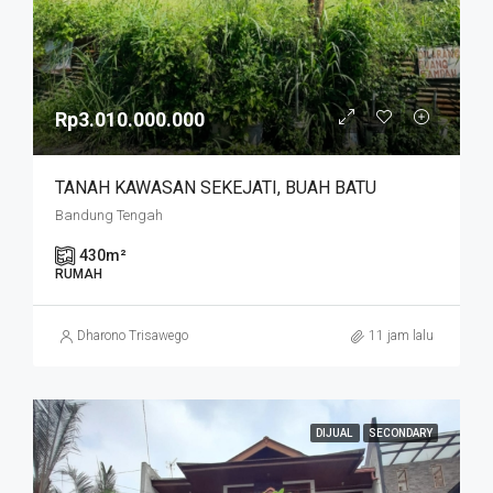
Rp3.010.000.000
TANAH KAWASAN SEKEJATI, BUAH BATU
Bandung Tengah
430
m²
RUMAH
Dharono Trisawego
11 jam lalu
DIJUAL
SECONDARY