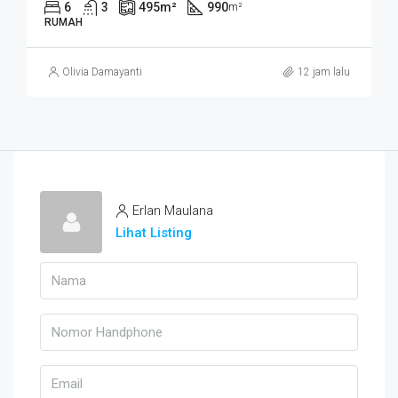
6
3
495
m²
990
m²
RUMAH
Olivia Damayanti
12 jam lalu
Erlan Maulana
Lihat Listing