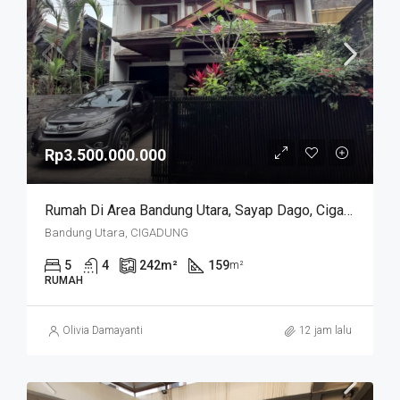
Rp3.500.000.000
Rumah Di Area Bandung Utara, Sayap Dago, Cigadung.
Bandung Utara, CIGADUNG
5
4
242
m²
159
m²
RUMAH
Olivia Damayanti
12 jam lalu