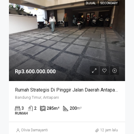
DIJUAL
SECONDARY
Rp3.600.000.000
Rumah Strategis Di Pinggir Jalan Daerah Antapani . Cocok Untuk Usaha. SUKANEGARA
Bandung Timur, Antapani
3
2
285
m²
200
m²
RUMAH
Olivia Damayanti
12 jam lalu