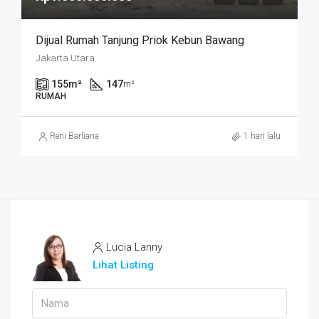
Dijual Rumah Tanjung Priok Kebun Bawang
Jakarta Utara
155
m²
147
m²
RUMAH
Reni Barliana
1 hari lalu
Lucia Lanny
Lihat Listing