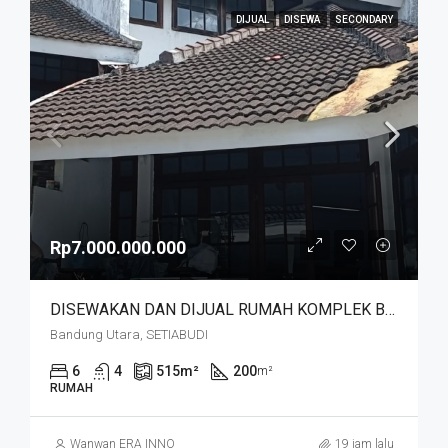
DIJUAL
DISEWA
SECONDARY
Rp7.000.000.000
DISEWAKAN DAN DIJUAL RUMAH KOMPLEK BUDISARI HEGARMANAH SETIABUDI DKT SECAPA AD DAN YOGYA SUPERMARKET BANDUNG KOTA
Bandung Utara, SETIABUDI
6
4
515
m²
200
m²
RUMAH
Wanwan ERA INNO
19 jam lalu