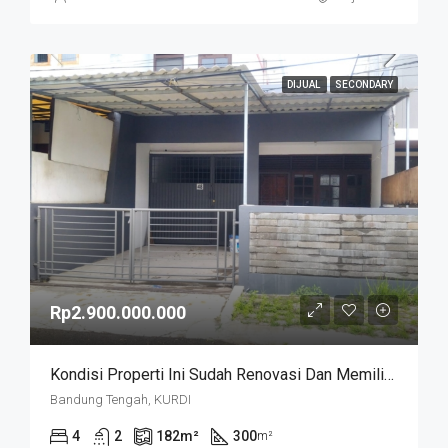
DIJUAL
SECONDARY
Rp2.900.000.000
Kondisi Properti Ini Sudah Renovasi Dan Memiliki Desain Scandinavian Yang Menambah Daya Tarik Dan Estetika Properti Ini. Rumah Ini Berada Di Area Perumahan/komplek. Kurdi Timur
Bandung Tengah, KURDI
4
2
182
m²
300
m²