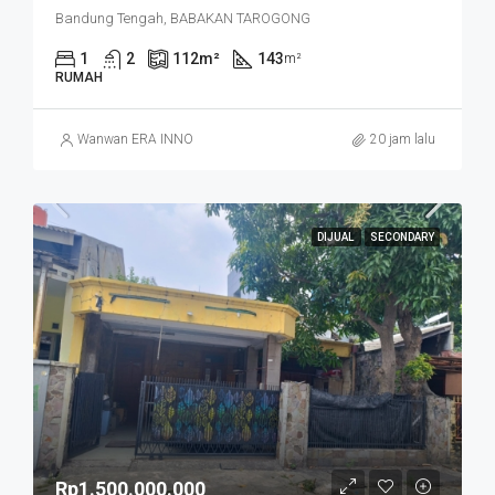
Bandung Tengah, BABAKAN TAROGONG
1
2
112
m²
143
m²
RUMAH
Wanwan ERA INNO
20 jam lalu
DIJUAL
SECONDARY
Rp1.500.000.000