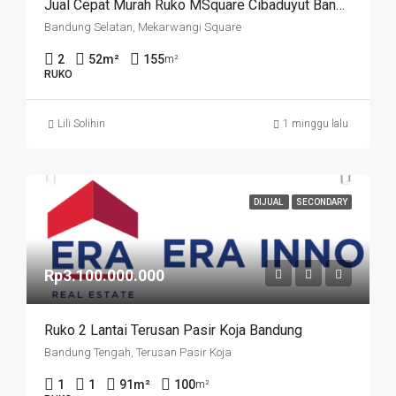
Jual Cepat Murah Ruko MSquare Cibaduyut Bandung
Bandung Selatan, Mekarwangi Square
2
52
m²
155
m²
RUKO
Lili Solihin
1 minggu lalu
DIJUAL
SECONDARY
Rp3.100.000.000
Ruko 2 Lantai Terusan Pasir Koja Bandung
Bandung Tengah, Terusan Pasir Koja
1
1
91
m²
100
m²