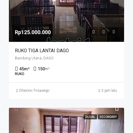
Rp125.000.000
RUKO TIGA LANTAI DAGO
Bandung Utara, DAGO
45
m²
150
m²
RUKO
Dharono Trisawego
5 jam lalu
DIJUAL
SECONDARY