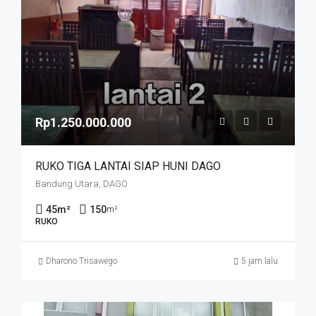
Rp1.250.000.000
RUKO TIGA LANTAI SIAP HUNI DAGO
Bandung Utara, DAGO
45
m²
150
m²
RUKO
Dharono Trisawego
5 jam lalu