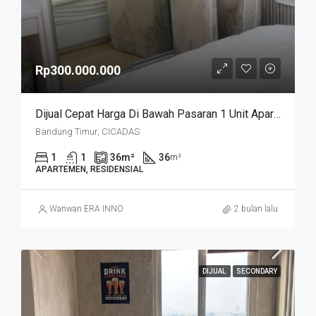
Rp300.000.000
Dijual Cepat Harga Di Bawah Pasaran 1 Unit Apartemen Cicadas Jln A Yani Bandung Kota
Bandung Timur, CICADAS
1
1
36
m²
36
m²
APARTEMEN, RESIDENSIAL
Wanwan ERA INNO
2 bulan lalu
DIJUAL
SECONDARY