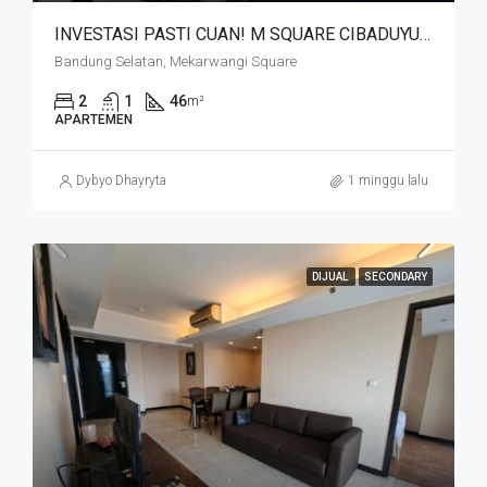
INVESTASI PASTI CUAN! M SQUARE CIBADUYUT DEKAT MEKARWANGI
Bandung Selatan, Mekarwangi Square
2
1
46
m²
APARTEMEN
Dybyo Dhayryta
1 minggu lalu
DIJUAL
SECONDARY