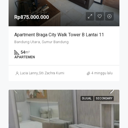
Rp875.000.000
Apartment Braga City Walk Tower B Lantai 11
Bandung Utara, Sumur Bandung
54
m²
APARTEMEN
Lucia Lanny
,
Siti Zachra Kurniasari
4 minggu lalu
DIJUAL
SECONDARY