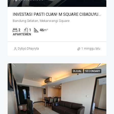
INVESTASI PASTI CUAN! M SQUARE CIBADUYUT DEKAT MEKARWANGI
Bandung Selatan, Mekarwangi Square
2
1
46
m²
APARTEMEN
Dybyo Dhayryta
1 minggu lalu
DIJUAL
SECONDARY