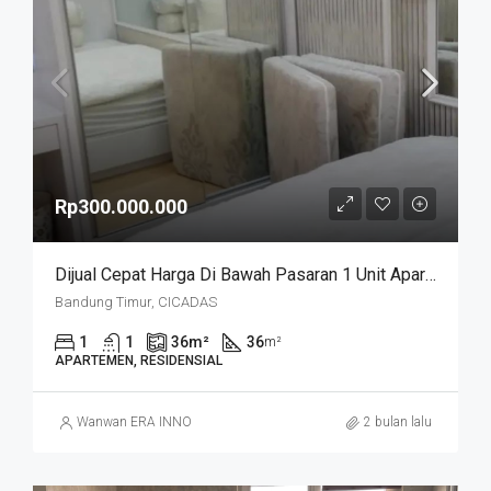
Rp300.000.000
Dijual Cepat Harga Di Bawah Pasaran 1 Unit Apartemen Cicadas Jln A Yani Bandung Kota
Bandung Timur, CICADAS
1
1
36
m²
36
m²
APARTEMEN, RESIDENSIAL
Wanwan ERA INNO
2 bulan lalu