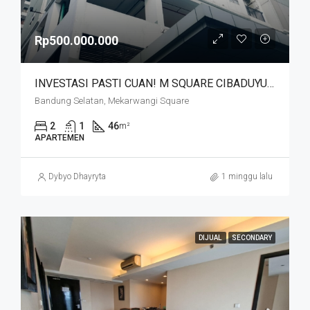
Rp500.000.000
INVESTASI PASTI CUAN! M SQUARE CIBADUYUT DEKAT MEKARWANGI
Bandung Selatan, Mekarwangi Square
2
1
46
m²
APARTEMEN
Dybyo Dhayryta
1 minggu lalu
DIJUAL
SECONDARY