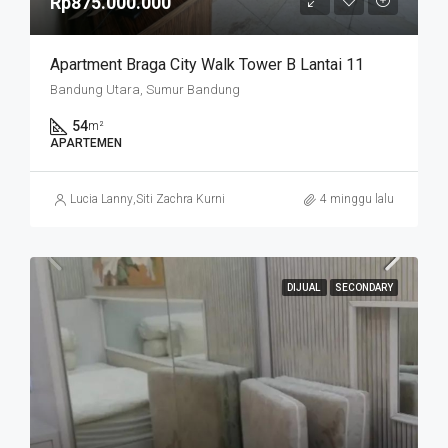
Rp875.000.000
Apartment Braga City Walk Tower B Lantai 11
Bandung Utara, Sumur Bandung
54
m²
APARTEMEN
Lucia Lanny
,
Siti Zachra Kurniasari
4 minggu lalu
DIJUAL
SECONDARY