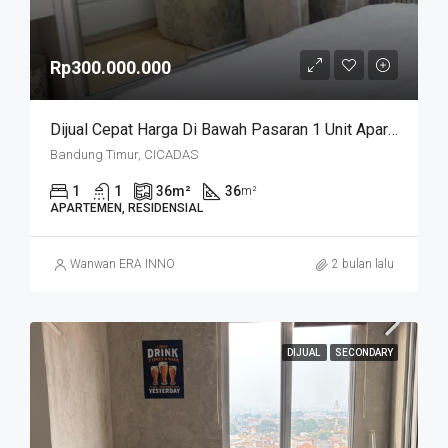
Rp300.000.000
Dijual Cepat Harga Di Bawah Pasaran 1 Unit Apartemen Cicadas Jln A Yani Bandung Kota
Bandung Timur, CICADAS
1
1
36
m²
36
m²
APARTEMEN, RESIDENSIAL
Wanwan ERA INNO
2 bulan lalu
DIJUAL
SECONDARY