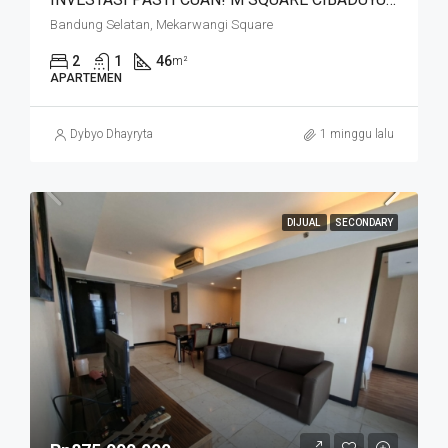
Bandung Selatan, Mekarwangi Square
2
1
46
m²
APARTEMEN
Dybyo Dhayryta
1 minggu lalu
DIJUAL
SECONDARY