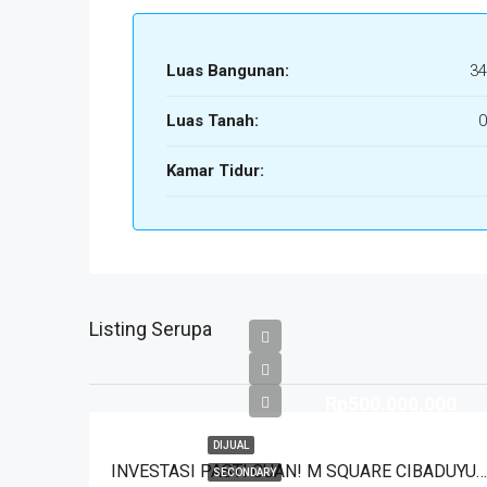
Luas Bangunan:
34
Luas Tanah:
0
Kamar Tidur:
Listing Serupa
Rp500.000.000
DIJUAL
INVESTASI PASTI CUAN! M SQUARE CIBADUYUT DEKAT MEKARWANGI
SECONDARY