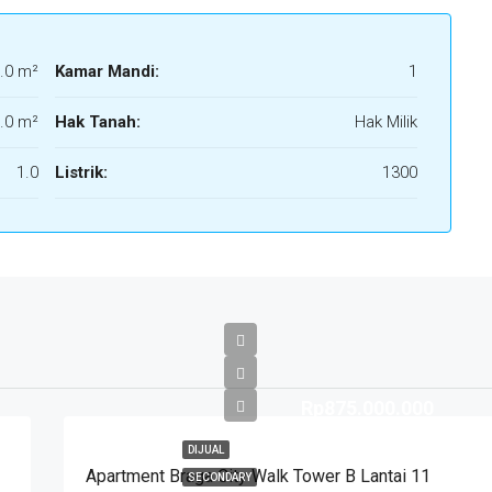
.0 m²
Kamar Mandi:
1
.0 m²
Hak Tanah:
Hak Milik
1.0
Listrik:
1300
Rp875.000.000
DIJUAL
Apartment Braga City Walk Tower B Lantai 11
SECONDARY