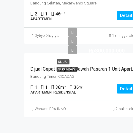
Bandung Selatan, Mekarwangi Square
2
1
46
m²
Detail
APARTEMEN
Dybyo Dhayryta
1 minggu lal
Rp300.000.000
DIJUAL
Dijual Cepat Harga Di Baw
SECONDARY
Bandung Timur, CICADAS
1
1
36
m²
36
m²
Detail
APARTEMEN, RESIDENSIAL
Wanwan ERA INNO
2 bulan lal