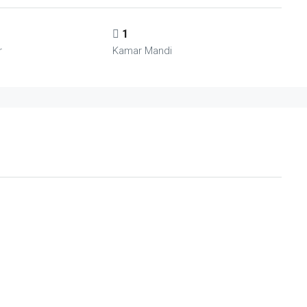
1
r
Kamar Mandi