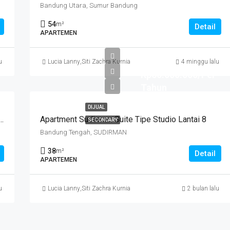
Bandung Utara, Sumur Bandung
54
m²
Detail
APARTEMEN
u
Lucia Lanny
,
Siti Zachra Kurniasari
4 minggu lalu
Rp60.000.000/Per
Tahun
DIJUAL
ah Pasaran 1 Unit Apartemen Cicadas Jln A Yani Bandung Kota
Apartment Sudirman Suite Tipe Studio Lantai 8
SECONDARY
Bandung Tengah, SUDIRMAN
38
m²
Detail
APARTEMEN
u
Lucia Lanny
,
Siti Zachra Kurniasari
2 bulan lalu