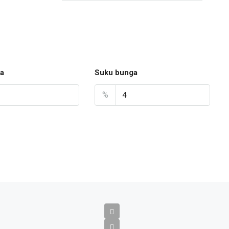
a
Suku bunga
%