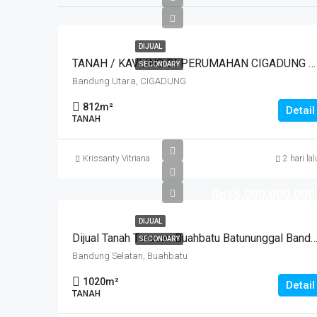
DIJUAL
TANAH / KAVLING DI PERUMAHAN CIGADUNG SELATAN SAYAP DAGO, BANDUNG
SECONDARY
Bandung Utara, CIGADUNG
812
m²
Detail
TANAH
Krissanty Vitriana
2 hari lal
Rp15.000.000.000
DIJUAL
Dijual Tanah Terusan Buahbatu Batununggal Bandung
SECONDARY
Bandung Selatan, Buahbatu
1020
m²
Detail
TANAH