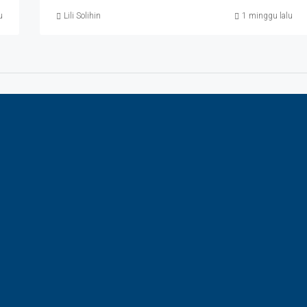
u
Lili Solihin
1 minggu lalu