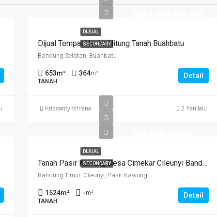
Rp13.500.000.000
DIJUAL
Dijual Tempat Usaha Hitung Tanah Buahbatu
SECONDARY
Bandung Selatan, Buahbatu
653
m²
364
m²
Detail
TANAH
u
Krissanty Vitriana
2 hari lalu
Rp2.000.000/m²
DIJUAL
 Kidul
Tanah Pasir Kawung Desa Cimekar Cileunyi Bandung
SECONDARY
Bandung Timur, Cileunyi, Pasir Kawung
1524
m²
-
m²
Detail
TANAH