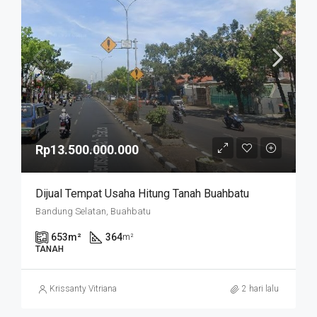
Rp13.500.000.000
Dijual Tempat Usaha Hitung Tanah Buahbatu
Bandung Selatan, Buahbatu
653
m²
364
m²
TANAH
Krissanty Vitriana
2 hari lalu