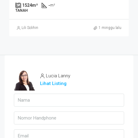
1524
m²
-
m²
TANAH
Lili Solihin
1 minggu lalu
Lucia Lanny
Lihat Listing