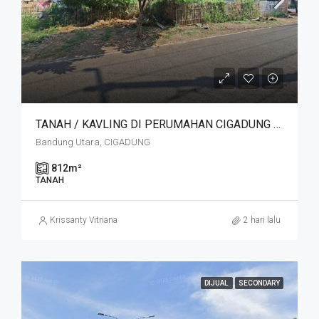
TANAH / KAVLING DI PERUMAHAN CIGADUNG SELATAN SAYAP DAGO, BANDUNG
Bandung Utara, CIGADUNG
812
m²
TANAH
Krissanty Vitriana
2 hari lalu
DIJUAL
SECONDARY