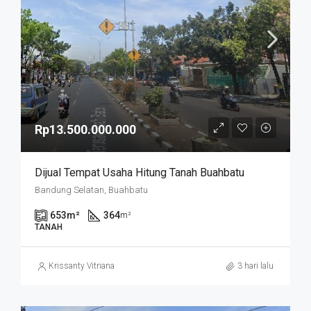
Rp13.500.000.000
Dijual Tempat Usaha Hitung Tanah Buahbatu
Bandung Selatan, Buahbatu
653
m²
364
m²
TANAH
Krissanty Vitriana
3 hari lalu