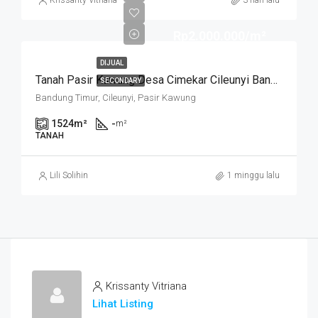
Krissanty Vitriana
3 hari lalu
Rp2.000.000/m²
DIJUAL
Tanah Pasir Kawung Desa Cimekar Cileunyi Bandung
SECONDARY
Bandung Timur, Cileunyi, Pasir Kawung
1524
m²
-
m²
TANAH
Lili Solihin
1 minggu lalu
Krissanty Vitriana
Lihat Listing