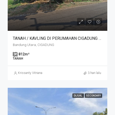
TANAH / KAVLING DI PERUMAHAN CIGADUNG SELATAN SAYAP DAGO, BANDUNG
Bandung Utara, CIGADUNG
812
m²
TANAH
Krissanty Vitriana
3 hari lalu
DIJUAL
SECONDARY