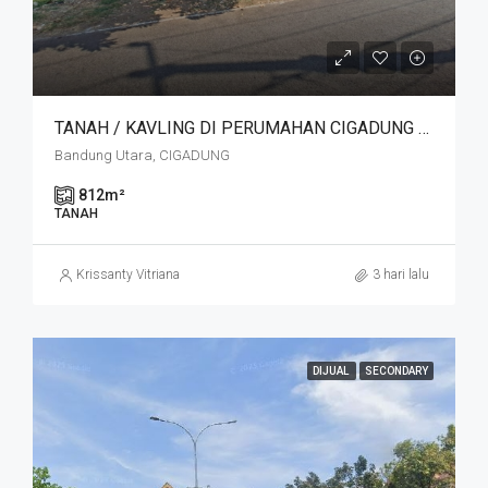
TANAH / KAVLING DI PERUMAHAN CIGADUNG SELATAN SAYAP DAGO, BANDUNG
Bandung Utara, CIGADUNG
812
m²
TANAH
Krissanty Vitriana
3 hari lalu
DIJUAL
SECONDARY