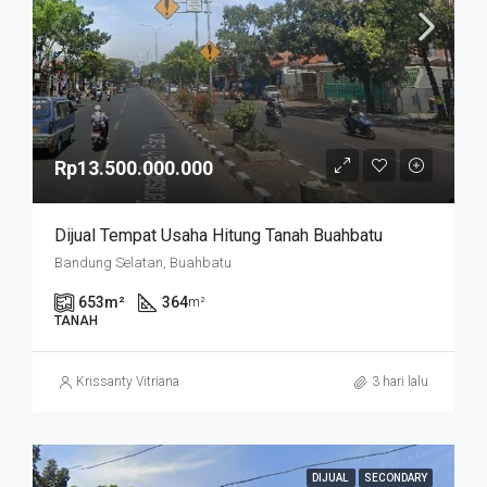
Rp13.500.000.000
Dijual Tempat Usaha Hitung Tanah Buahbatu
Bandung Selatan, Buahbatu
653
m²
364
m²
TANAH
Krissanty Vitriana
3 hari lalu
DIJUAL
SECONDARY