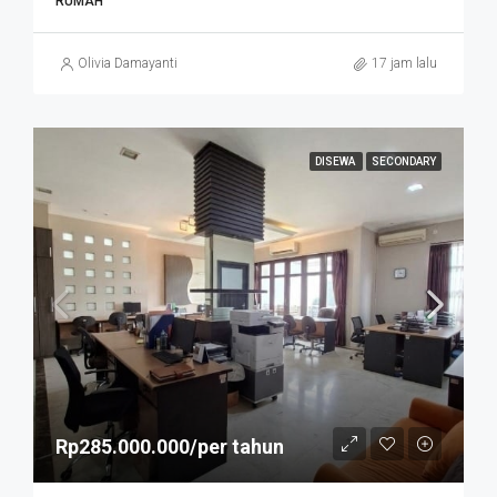
RUMAH
Olivia Damayanti
17 jam lalu
DISEWA
SECONDARY
Rp285.000.000/per tahun