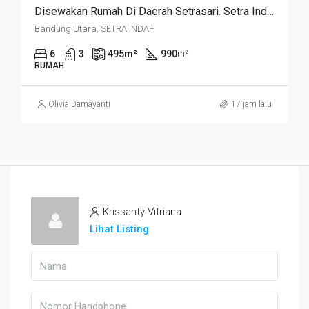
Disewakan Rumah Di Daerah Setrasari. Setra Indah
Bandung Utara, SETRA INDAH
6
3
495
m²
990
m²
RUMAH
Olivia Damayanti
17 jam lalu
Krissanty Vitriana
Lihat Listing