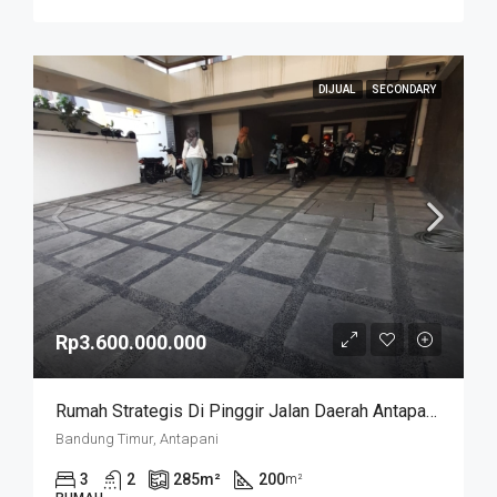
DIJUAL
SECONDARY
Rp3.600.000.000
Rumah Strategis Di Pinggir Jalan Daerah Antapani . Cocok Untuk Usaha. SUKANEGARA
Bandung Timur, Antapani
3
2
285
m²
200
m²