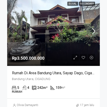
DIJUAL
SECONDARY
Rp3.500.000.000
Rumah Di Area Bandung Utara, Sayap Dago, Cigadung.
Bandung Utara, CIGADUNG
5
4
242
m²
159
m²
RUMAH
Olivia Damayanti
17 jam lalu