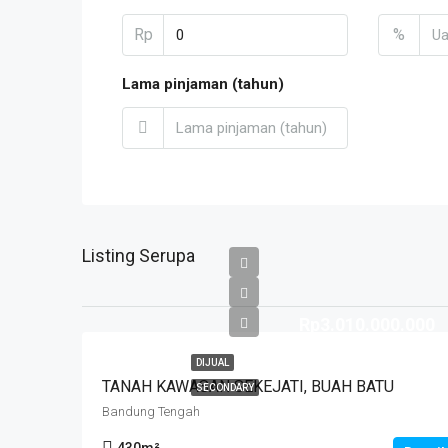
Rp
%
Lama pinjaman (tahun)
Listing Serupa
Rp3.010.000.000
DIJUAL
TANAH KAWASAN SEKEJATI, BUAH BATU
SECONDARY
Bandung Tengah