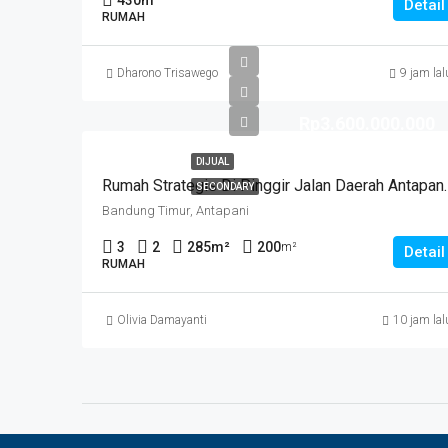
430
m²
Detail
RUMAH
Dharono Trisawego
9 jam lal
Rp3.600.000.000
DIJUAL
Rumah Strategis Di Pinggir Jalan
SECONDARY
Bandung Timur, Antapani
3
2
285
m²
200
m²
Detail
RUMAH
Olivia Damayanti
10 jam lal