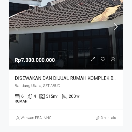
Rp7.000.000.000
DISEWAKAN DAN DIJUAL RUMAH KOMPLEK BUDISARI HEGARMANAH SETIABUDI DKT SECAPA AD DAN YOGYA SUPERMARKET BANDUNG KOTA
Bandung Utara, SETIABUDI
6
4
515
m²
200
m²
RUMAH
Wanwan ERA INNO
3 hari lalu