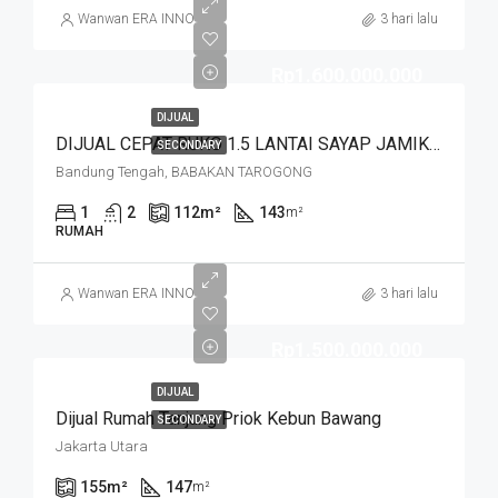
Wanwan ERA INNO
3 hari lalu
Rp1.600.000.000
DIJUAL
DIJUAL CEPAT RUKO 1.5 LANTAI SAYAP JAMIKA MASUK HNYA 30 MTR DR JALAN MAIN ROAD JAMIKA HARGA MURAHHH. JL BABAKAN TAROGONG
SECONDARY
Bandung Tengah, BABAKAN TAROGONG
1
2
112
m²
143
m²
RUMAH
Wanwan ERA INNO
3 hari lalu
Rp1.500.000.000
DIJUAL
Dijual Rumah Tanjung Priok Kebun Bawang
SECONDARY
Jakarta Utara
155
m²
147
m²