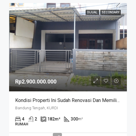
DIJUAL
SECONDARY
Rp2.900.000.000
Kondisi Properti Ini Sudah Renovasi Dan Memiliki Desain Scandinavian Yang Menambah Daya Tarik Dan Estetika Properti Ini. Rumah Ini Berada Di Area Perumahan/komplek. Kurdi Timur
Bandung Tengah, KURDI
4
2
182
m²
300
m²
RUMAH