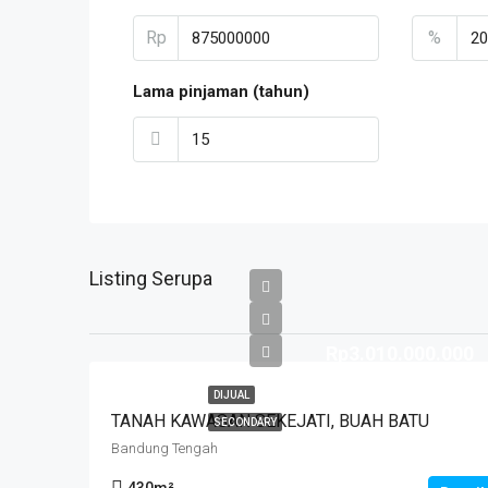
Rp
%
Lama pinjaman (tahun)
Listing Serupa
Rp3.010.000.000
DIJUAL
TANAH KAWASAN SEKEJATI, BUAH BATU
SECONDARY
Bandung Tengah