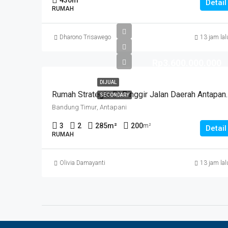
430
m²
Detail
RUMAH
Dharono Trisawego
13 jam lal
Rp3.600.000.000
DIJUAL
Rumah Strategis Di Pinggir Jalan
SECONDARY
Bandung Timur, Antapani
3
2
285
m²
200
m²
Detail
RUMAH
Olivia Damayanti
13 jam lal