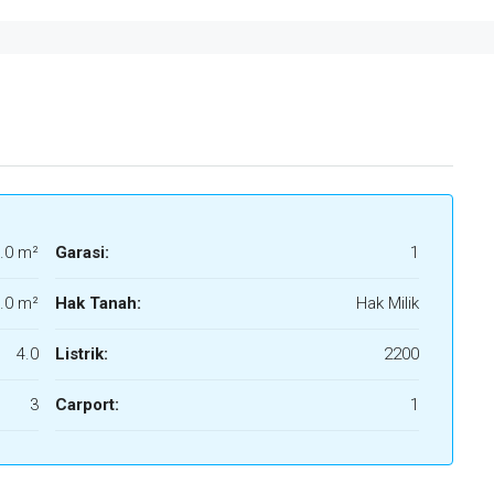
.0 m²
Garasi:
1
.0 m²
Hak Tanah:
Hak Milik
4.0
Listrik:
2200
3
Carport:
1