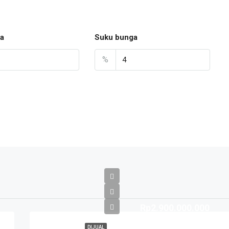
a
Suku bunga
%
Rp2.900.000.000
DIJUAL