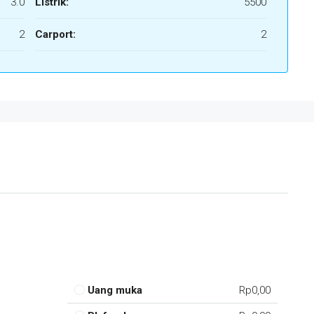
3.0
Listrik:
5500
2
Carport:
2
Uang muka
Rp0,00