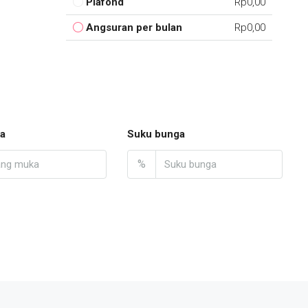
Plafond
Rp0,00
Angsuran per bulan
Rp0,00
a
Suku bunga
%