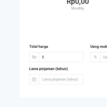
Rp0,00
Monthly
Total harga
Uang muk
Rp
%
Lama pinjaman (tahun)